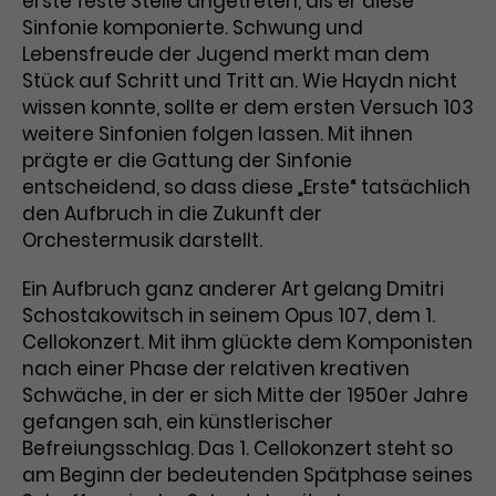
erste feste Stelle angetreten, als er diese
Sinfonie komponierte. Schwung und
Laufzeit
3 Monate
Anbieter
Google Analytics
Lebensfreude der Jugend merkt man dem
Stück auf Schritt und Tritt an. Wie Haydn nicht
Dieses Cookie wird verwendet, um
Laufzeit
1 Minute
Nutzerinteraktionen mit
wissen konnte, sollte er dem ersten Versuch 103
Zweck
Werbeanzeigen zu messen und
Das ist ein von Google Analytics
weitere Sinfonien folgen lassen. Mit ihnen
Remarketing-Funktionen
gesetztes Cookie. Bestimmte
prägte er die Gattung der Sinfonie
bereitzustellen.
Daten werden nur maximal einmal
entscheidend, so dass diese „Erste“ tatsächlich
pro Minute an Google Analytics
den Aufbruch in die Zukunft der
Zweck
gesendet. Solange es gesetzt ist,
Orchestermusik darstellt.
werden bestimmte
Datenübertragungen
Name
IDE
Ein Aufbruch ganz anderer Art gelang Dmitri
unterbunden.
Schostakowitsch in seinem Opus 107, dem 1.
Anbieter
Google / DoubleClick
Cellokonzert. Mit ihm glückte dem Komponisten
nach einer Phase der relativen kreativen
Laufzeit
1 Jahr
Schwäche, in der er sich Mitte der 1950er Jahre
gefangen sah, ein künstlerischer
Dieses Cookie dient der Anzeige
Befreiungsschlag. Das 1. Cellokonzert steht so
personalisierter Werbung und
am Beginn der bedeutenden Spätphase seines
Zweck
misst die Wirksamkeit von