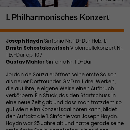
Laufzeit
1 Tag
1. Philharmonisches Konzert
Name
Dieses Cookie wird von Google
_gcl_aw
Analytics installiert. Das Cookie
Anbieter
Google Ads
wird verwendet, um Informationen
Joseph Haydn
Sinfonie Nr. 1 D-Dur Hob. 1:1
darüber zu speichern, wie
Dmitri Schostakowitsch
Laufzeit
3 Monate
Violoncellokonzert Nr.
Besucher*innen eine Website
1 Es-Dur op. 107
nutzen, und hilft bei der Erstellung
Dieses Cookie speichert
Zweck
eines Analyseberichts über die
Gustav Mahler
Sinfonie Nr. 1 D-Dur
Informationen zu Werbeklicks und
Performance der Website. Die
Zweck
dient der Zuordnung von
erhobenen Daten umfassen in
Jordan de Souza eröffnet seine erste Saison
Conversions zu Google Ads-
anonymisierter Form die Anzahl
als neuer Dortmunder GMD mit drei Werken,
Kampagnen.
der Besuche, die Quelle, aus der sie
die auf ihre je eigene Weise einen Aufbruch
stammen, und die besuchten
verkörpern. Ein Stück, das den Startschuss in
Seiten.
eine neue Zeit gab und dass man trotzdem so
gut wie nie im Konzertsaal hören kann, bildet
Name
_gcl_dc
den Auftakt: die 1. Sinfonie von Joseph Haydn.
Haydn war 25 Jahre alt und hatte gerade seine
Anbieter
Google / DoubleClick
Name
_gat_UA-63561367-1