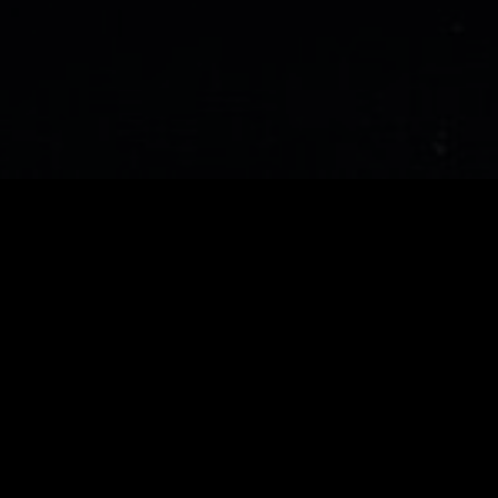
Deep 
Das ist Musik, di
ein unablässiges 
Melodien und lang