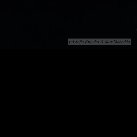
(c) Sofia Brandes & Max Slobodda
Dive
e die Welt aus den Angeln zu heben scheint:
Funkeln und Glitzern, weit ausholende
e Strecken, auf denen die Musik in