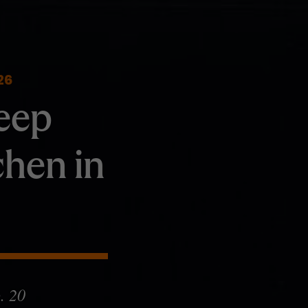
26
eep
chen in
. 20