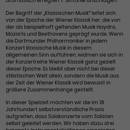
dramatisch erregten 7. Sinfonie anschlagen.
Laufzeit
3 Monate
Anbieter
Google Analytics
Der Begriff der „Klassischen Musik“ leitet sich
von der Epoche der Wiener Klassik her, die von
Dieses Cookie wird verwendet, um
Laufzeit
1 Minute
der als beispielhaft geltenden Musik Haydns,
Nutzerinteraktionen mit
Mozarts und Beethovens geprägt wurde. Wenn
Zweck
Werbeanzeigen zu messen und
Das ist ein von Google Analytics
Remarketing-Funktionen
die Dortmunder Philharmoniker in jedem
gesetztes Cookie. Bestimmte
bereitzustellen.
Daten werden nur maximal einmal
Konzert klassische Musik in diesem
pro Minute an Google Analytics
allgemeinen Sinn aufführen, widmen sie sich in
Zweck
gesendet. Solange es gesetzt ist,
der Konzertreihe Wiener Klassik ganz gezielt
werden bestimmte
dieser Epoche. Es bleibt aber nicht bei dieser
Datenübertragungen
Name
IDE
stilistischen Welt allein, sondern die Musik aus
unterbunden.
der Zeit der Wiener Klassik wird bewusst in
Anbieter
Google / DoubleClick
größere Zusammenhänge gestellt.
Laufzeit
1 Jahr
In dieser Spielzeit möchten wir die im 18.
Jahrhundert selbstverständliche Praxis
Dieses Cookie dient der Anzeige
aufgreifen, dass Solokonzerte vom Solisten
personalisierter Werbung und
selbst geleitet werden. Wir haben dazu drei
Zweck
misst die Wirksamkeit von