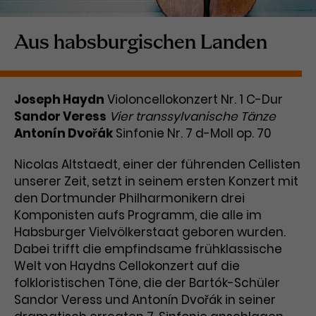
Laufzeit
1 Tag
Aus habsburgischen Landen
Name
Dieses Cookie wird von Google
_gcl_aw
Analytics installiert. Das Cookie
Anbieter
Google Ads
wird verwendet, um Informationen
Joseph Haydn
Violoncellokonzert Nr. 1 C-Dur
darüber zu speichern, wie
Sandor Veress
Laufzeit
3 Monate
Vier transsylvanische Tänze
Besucher*innen eine Website
Antonín Dvořák
nutzen, und hilft bei der Erstellung
Sinfonie Nr. 7 d-Moll op. 70
Dieses Cookie speichert
Zweck
eines Analyseberichts über die
Informationen zu Werbeklicks und
Nicolas Altstaedt, einer der führenden Cellisten
Performance der Website. Die
Zweck
dient der Zuordnung von
erhobenen Daten umfassen in
unserer Zeit, setzt in seinem ersten Konzert mit
Conversions zu Google Ads-
anonymisierter Form die Anzahl
den Dortmunder Philharmonikern drei
Kampagnen.
der Besuche, die Quelle, aus der sie
Komponisten aufs Programm, die alle im
stammen, und die besuchten
Habsburger Vielvölkerstaat geboren wurden.
Seiten.
Dabei trifft die empfindsame frühklassische
Welt von Haydns Cellokonzert auf die
Name
_gcl_dc
folkloristischen Töne, die der Bartók-Schüler
Sandor Veress und Antonín Dvořák in seiner
Anbieter
Google / DoubleClick
Name
_gat_UA-63561367-1