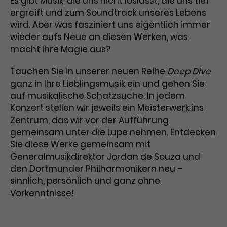
Es gibt Musik, die uns nicht loslässt, die uns tief
ergreift und zum Soundtrack unseres Lebens
Laufzeit
3 Monate
Anbieter
Google Analytics
wird. Aber was fasziniert uns eigentlich immer
wieder aufs Neue an diesen Werken, was
Dieses Cookie wird verwendet, um
Laufzeit
1 Minute
Nutzerinteraktionen mit
macht ihre Magie aus?
Zweck
Werbeanzeigen zu messen und
Das ist ein von Google Analytics
Remarketing-Funktionen
Tauchen Sie in unserer neuen Reihe
Deep Dive
gesetztes Cookie. Bestimmte
bereitzustellen.
Daten werden nur maximal einmal
ganz in Ihre Lieblingsmusik ein und gehen Sie
pro Minute an Google Analytics
auf musikalische Schatzsuche: In jedem
Zweck
gesendet. Solange es gesetzt ist,
Konzert stellen wir jeweils ein Meisterwerk ins
werden bestimmte
Zentrum, das wir vor der Aufführung
Datenübertragungen
Name
IDE
gemeinsam unter die Lupe nehmen. Entdecken
unterbunden.
Sie diese Werke gemeinsam mit
Anbieter
Google / DoubleClick
Generalmusikdirektor Jordan de Souza und
den Dortmunder Philharmonikern neu –
Laufzeit
1 Jahr
sinnlich, persönlich und ganz ohne
Vorkenntnisse!
Dieses Cookie dient der Anzeige
personalisierter Werbung und
Zweck
misst die Wirksamkeit von