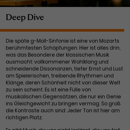
Laufzeit
1 Tag
Deep Dive
Name
Dieses Cookie wird von Google
_gcl_aw
Analytics installiert. Das Cookie
Anbieter
Google Ads
wird verwendet, um Informationen
Die späte g-Moll-Sinfonie ist eine von Mozarts
darüber zu speichern, wie
berühmtesten Schöpfungen. Hier ist alles drin,
Laufzeit
3 Monate
Besucher*innen eine Website
was das Besondere der klassischen Musik
nutzen, und hilft bei der Erstellung
Dieses Cookie speichert
Zweck
eines Analyseberichts über die
ausmacht: vollkommener Wohlklang und
Informationen zu Werbeklicks und
Performance der Website. Die
schneidende Dissonanzen, tiefer Ernst und Lust
Zweck
dient der Zuordnung von
erhobenen Daten umfassen in
am Spielerischen, treibende Rhythmen und
Conversions zu Google Ads-
anonymisierter Form die Anzahl
Klänge, deren Schönheit nicht von dieser Welt
Kampagnen.
der Besuche, die Quelle, aus der sie
zu sein scheint. Es ist eine Fülle von
stammen, und die besuchten
musikalischen Gegensätzen, die nur ein Genie
Seiten.
ins Gleichgewicht zu bringen vermag. So groß
die Kontraste auch sind: Jeder Ton ist hier am
Name
_gcl_dc
richtigen Platz.
Anbieter
Google / DoubleClick
Name
_gat_UA-63561367-1