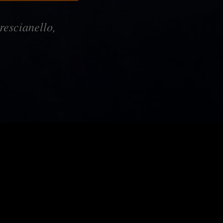
rescianello,
La So