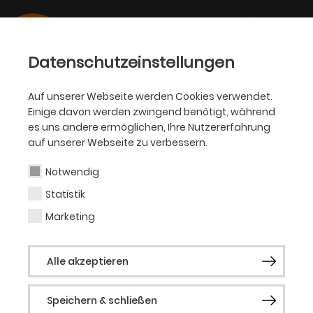
Datenschutzeinstellungen
Auf unserer Webseite werden Cookies verwendet.
Einige davon werden zwingend benötigt, während
PHILHARMONIKER
es uns andere ermöglichen, Ihre Nutzererfahrung
auf unserer Webseite zu verbessern.
Frank Kistner
Notwendig
Statistik
stv. Solo-Kontrabass
Marketing
Frank Kistner wurde 1969 in Solingen
Alle akzeptieren
geboren. Im Alter von 12 Jahren begann er
Gitarre zu spielen, und wechselte im Alter
Speichern & schließen
von 17 Jahren zum Kontrabass. Dieses