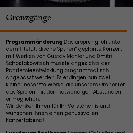
Laufzeit
1 Tag
Grenzgänge
Name
Dieses Cookie wird von Google
_gcl_aw
Analytics installiert. Das Cookie
Anbieter
Google Ads
wird verwendet, um Informationen
Programmänderung
Das ursprünglich unter
darüber zu speichern, wie
dem Titel „Jüdische Spuren“ geplante Konzert
Laufzeit
3 Monate
Besucher*innen eine Website
mit Werken von Gustav Mahler und Dmitri
nutzen, und hilft bei der Erstellung
Dieses Cookie speichert
Zweck
eines Analyseberichts über die
Schostakowitsch musste angesichts der
Informationen zu Werbeklicks und
Performance der Website. Die
Pandemieentwicklung programmatisch
Zweck
dient der Zuordnung von
erhobenen Daten umfassen in
angepasst werden. Es erklingen nun zwei
Conversions zu Google Ads-
anonymisierter Form die Anzahl
kleiner besetzte Werke, die unserem Orchester
Kampagnen.
der Besuche, die Quelle, aus der sie
das Spielen mit den notwendigen Abständen
stammen, und die besuchten
ermöglichen.
Seiten.
Wir danken Ihnen für Ihr Verständnis und
wünschen Ihnen einen genussvollen
Name
_gcl_dc
Konzertabend!
Anbieter
Google / DoubleClick
Name
_gat_UA-63561367-1