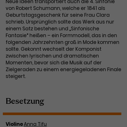
Werbekampagnen über
Neue Ideen transportiert auch die 4. Sinfonie
verschiedene Websites hinweg.
von Robert Schumann, welche er 1841 als
Geburtstagsgeschenk für seine Frau Clara
schrieb. Ursprünglich sollte das Werk aus nur
einem Satz bestehen und „Sinfonische
Fantasie“ heißen – ein Formmodell, das in den
folgenden Jahrzehnten groß in Mode kommen
sollte. Gekonnt wechselt der Komponist
zwischen lyrischen und dramatischen
Momenten, bevor sich die Musik auf der
Zielgeraden zu einem energiegeladenen Finale
steigert.
Besetzung
Violine
Anna Tifu