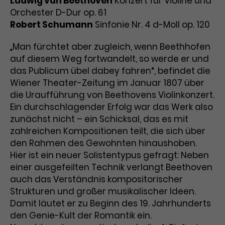
Ludwig van Beethoven
Konzert für Violine und
Orchester D-Dur op. 61
Laufzeit
3 Monate
Anbieter
Google Analytics
Robert Schumann
Sinfonie Nr. 4 d-Moll op. 120
Dieses Cookie wird verwendet, um
Laufzeit
1 Minute
„Man fürchtet aber zugleich, wenn Beethhofen
Nutzerinteraktionen mit
auf diesem Weg fortwandelt, so werde er und
Zweck
Werbeanzeigen zu messen und
Das ist ein von Google Analytics
Remarketing-Funktionen
das Publicum übel dabey fahren“, befindet die
gesetztes Cookie. Bestimmte
bereitzustellen.
Daten werden nur maximal einmal
Wiener Theater-Zeitung im Januar 1807 über
pro Minute an Google Analytics
die Uraufführung von Beethovens Violinkonzert.
Zweck
gesendet. Solange es gesetzt ist,
Ein durchschlagender Erfolg war das Werk also
werden bestimmte
zunächst nicht – ein Schicksal, das es mit
Datenübertragungen
Name
IDE
zahlreichen Kompositionen teilt, die sich über
unterbunden.
den Rahmen des Gewohnten hinaushoben.
Anbieter
Google / DoubleClick
Hier ist ein neuer Solistentypus gefragt: Neben
einer ausgefeilten Technik verlangt Beethoven
Laufzeit
1 Jahr
auch das Verständnis kompositorischer
Strukturen und großer musikalischer Ideen.
Dieses Cookie dient der Anzeige
Damit läutet er zu Beginn des 19. Jahrhunderts
personalisierter Werbung und
den Genie-Kult der Romantik ein.
Zweck
misst die Wirksamkeit von