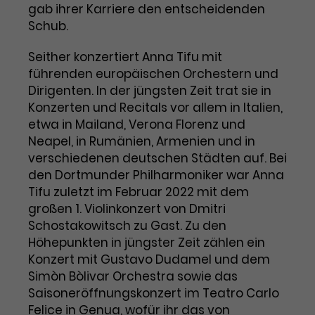
Benutzer*in wiedererkannt werden,
gab ihrer Karriere den entscheidenden
Marketing
und es wird Zugang zu
Schub.
Laufzeit
2 Jahre
Diese Gruppe beinhaltet alle Scripte, die es uns
geschützten Bereichen gewährt.
ermöglichen die Leistung unserer
Seither konzertiert Anna Tifu mit
Dieses Cookie wird von Google
Werbekampagnen zu analysieren und
Conversions zu messen. Außerdem helfen sie
Analytics installiert. Das Cookie
führenden europäischen Orchestern und
uns dabei Werbeanzeigen und Inhalte besser auf
wird verwendet, um
Dirigenten. In der jüngsten Zeit trat sie in
die Interessen unserer Nutzer abzustimmen.
Name
cookie_optin
Besucher*innen-, Sitzungs- und
Konzerten und Recitals vor allem in Italien,
Cookie-Informationen
Name
Kampagnendaten zu berechnen
_gcl_au
etwa in Mailand, Verona Florenz und
Anbieter
TYPO3
Zweck
und die Nutzung der Website für
Neapel, in Rumänien, Armenien und in
Anbieter
Google Ads
den Analysebericht der Website zu
verschiedenen deutschen Städten auf. Bei
Laufzeit
1 Monat
verfolgen. Die Cookies speichern
den Dortmunder Philharmoniker war Anna
Laufzeit
3 Monate
Informationen anonym und weisen
Tifu zuletzt im Februar 2022 mit dem
Enthält die gewählten Tracking-
eine zufallsgenerierte Nummer zu,
Zweck
großen 1. Violinkonzert von Dmitri
Optin-Einstellungen.
Wird von Google verwendet, um
um Besuche zu erkennen.
Schostakowitsch zu Gast. Zu den
die Effizienz von Werbeanzeigen zu
messen und Conversions zu
Höhepunkten in jüngster Zeit zählen ein
Zweck
speichern. Dieses Cookie hilft dabei
Konzert mit Gustavo Dudamel und dem
nachzuvollziehen, ob Nutzer über
Simòn Bòlivar Orchestra sowie das
Name
_gid
Google-Anzeigen auf unsere
Saisoneröffnungskonzert im Teatro Carlo
Website gelangt sind.
Felice in Genua, wofür ihr das von
Anbieter
Google Analytics