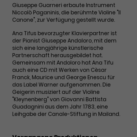
Giuseppe Guarneri erbaute Instrument
Laufzeit
1 Tag
Niccolò Paganinis, die berühmte Violine "Il
Canone", zur Verfügung gestellt wurde.
Name
Dieses Cookie wird von Google
_gcl_aw
Analytics installiert. Das Cookie
Ana Tifus bevorzugter Klavierpartner ist
Anbieter
Google Ads
wird verwendet, um Informationen
der Pianist Giuseppe Andaloro, mit dem
darüber zu speichern, wie
sich eine langjährige künstlerische
Laufzeit
3 Monate
Besucher*innen eine Website
Partnerschaft herausgebildet hat.
nutzen, und hilft bei der Erstellung
Gemeinsam mit Andoloro hat Ana Tifu
Dieses Cookie speichert
Zweck
eines Analyseberichts über die
auch eine CD mit Werken von Cèsar
Informationen zu Werbeklicks und
Performance der Website. Die
Zweck
dient der Zuordnung von
Franck, Maurice und George Enescu für
erhobenen Daten umfassen in
Conversions zu Google Ads-
das Label Warner aufgenommen. Die
anonymisierter Form die Anzahl
Kampagnen.
der Besuche, die Quelle, aus der sie
Geigerin musiziert auf der Violine
stammen, und die besuchten
"Kleynenberg" von Giovanni Battista
Seiten.
Guadagnini aus dem Jahr 1783, eine
Leihgabe der Canale-Stiftung in Mailand.
Name
_gcl_dc
Anbieter
Google / DoubleClick
Name
_gat_UA-63561367-1