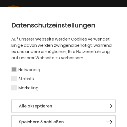
Datenschutzeinstellungen
Auf unserer Webseite werden Cookies verwendet.
Einige davon werden zwingend benötigt, während
PHILHARMONIKER
es uns andere ermöglichen, Ihre Nutzererfahrung
auf unserer Webseite zu verbessern.
Anna Tifu
Notwendig
Statistik
Gastsolistin (Violine)
Marketing
Die italienische Geigerin Anna Tifu (*1986)
Alle akzeptieren
stammt aus Cagliari und begann im Alter
von sechs Jahren unter der Anleitung
Speichern & schließen
ihres Vaters mit dem Geigenspiel. Ihre