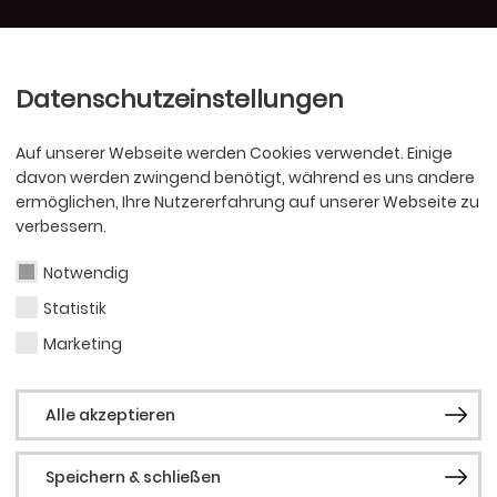
Ballett
Oper
nder
Philharmoniker
Scha
Datenschutzeinstellungen
Auf unserer Webseite werden Cookies verwendet. Einige
davon werden zwingend benötigt, während es uns andere
ermöglichen, Ihre Nutzererfahrung auf unserer Webseite zu
verbessern.
Notwendig
Statistik
Marketing
Alle akzeptieren
Speichern & schließen