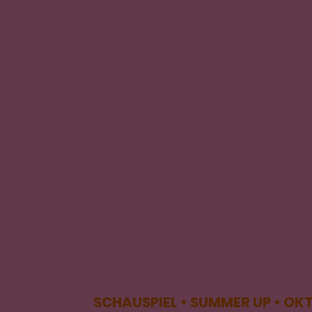
SCHAUSPIEL • SUMMER UP • OK