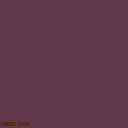
TOBER 2021