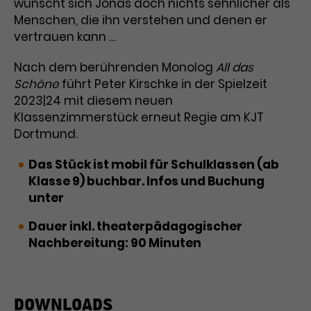
Werbekampagnen über
wünscht sich Jonas doch nichts sehnlicher als
verschiedene Websites hinweg.
Menschen, die ihn verstehen und denen er
vertrauen kann …
Nach dem berührenden Monolog
All das
Schöne
führt Peter Kirschke in der Spielzeit
2023|24 mit diesem neuen
Klassenzimmerstück erneut Regie am KJT
Dortmund.
Das Stück ist mobil für Schulklassen (ab
Klasse 9) buchbar. Infos und Buchung
unter
kjt@theaterdo.de
Dauer inkl. theaterpädagogischer
Nachbereitung: 90 Minuten
DOWNLOADS