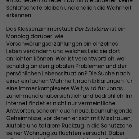
entschieden zu reden. Damit die anderen keine
Schlafschafe bleiben und endlich die Wahrheit
Laufzeit
3 Monate
Anbieter
Google Analytics
erkennen.
Dieses Cookie wird verwendet, um
Laufzeit
1 Minute
Das Klassenzimmerstück
Der Entstörer
ist ein
Nutzerinteraktionen mit
Monolog darüber, wie
Zweck
Werbeanzeigen zu messen und
Das ist ein von Google Analytics
Remarketing-Funktionen
Verschwörungserzählungen ein einzelnes
gesetztes Cookie. Bestimmte
bereitzustellen.
Daten werden nur maximal einmal
Leben verändern und welches Leid sie dort
pro Minute an Google Analytics
anrichten können. Wer ist verantwortlich, wer
Zweck
gesendet. Solange es gesetzt ist,
schuldig an den globalen Problemen und der
werden bestimmte
persönlichen Lebenssituation? Die Suche nach
Datenübertragungen
Name
IDE
einer einfachen Wahrheit, nach Erklärungen für
unterbunden.
eine immer komplexere Welt, wird für Jonas
Anbieter
Google / DoubleClick
zunehmend unübersichtlich und bedrohlich. Im
Internet findet er nicht nur vermeintliche
Laufzeit
1 Jahr
Antworten, sondern auch neue, beunruhigende
Geheimnisse, vor denen er sich mit Misstrauen,
Dieses Cookie dient der Anzeige
Alufolie und totalem Rückzug in die Schutzzone
personalisierter Werbung und
seiner Wohnung zu flüchten versucht. Dabei
Zweck
misst die Wirksamkeit von