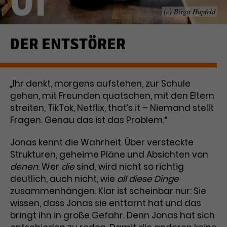
01
(c) Birgit Hupfeld
Laufzeit
1 Tag
Name
Dieses Cookie wird von Google
_gcl_aw
DER ENTSTÖRER
Analytics installiert. Das Cookie
Anbieter
Google Ads
wird verwendet, um Informationen
darüber zu speichern, wie
„Ihr denkt, morgens aufstehen, zur Schule
Laufzeit
3 Monate
Besucher*innen eine Website
gehen, mit Freunden quatschen, mit den Eltern
nutzen, und hilft bei der Erstellung
Dieses Cookie speichert
Zweck
eines Analyseberichts über die
streiten, TikTok, Netflix, that’s it – Niemand stellt
Informationen zu Werbeklicks und
Performance der Website. Die
Fragen. Genau das ist das Problem.“
Zweck
dient der Zuordnung von
erhobenen Daten umfassen in
Conversions zu Google Ads-
anonymisierter Form die Anzahl
Jonas kennt die Wahrheit. Über versteckte
Kampagnen.
der Besuche, die Quelle, aus der sie
Strukturen, geheime Pläne und Absichten von
stammen, und die besuchten
denen
. Wer
die
sind, wird nicht so richtig
Seiten.
deutlich, auch nicht, wie
all diese Dinge
zusammenhängen. Klar ist scheinbar nur: Sie
Name
_gcl_dc
wissen, dass Jonas sie enttarnt hat und das
bringt ihn in große Gefahr. Denn Jonas hat sich
Anbieter
Google / DoubleClick
Name
_gat_UA-63561367-1