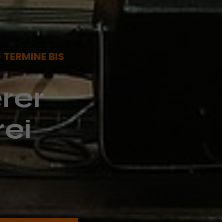
 TERMINE BIS
rer
rei
e