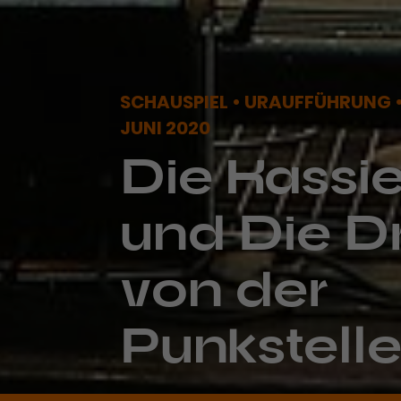
SCHAUSPIEL • URAUFFÜHRUNG •
JUNI 2020
Die Kassie
und Die D
von der
Punkstell