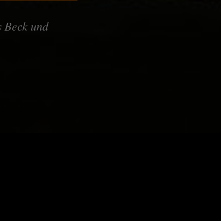
s Beck und
Die 
und 