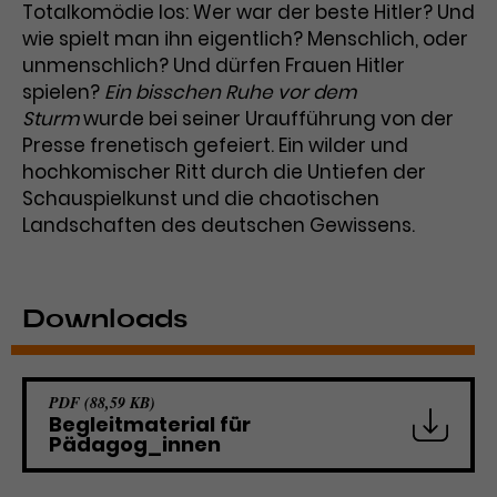
Totalkomödie los: Wer war der beste Hitler? Und
Laufzeit
3 Monate
Anbieter
Google Analytics
wie spielt man ihn eigentlich? Menschlich, oder
unmenschlich? Und dürfen Frauen Hitler
Dieses Cookie wird verwendet, um
Laufzeit
1 Minute
spielen?
Ein bisschen Ruhe vor dem
Nutzerinteraktionen mit
Sturm
wurde bei seiner Uraufführung von der
Zweck
Werbeanzeigen zu messen und
Das ist ein von Google Analytics
Presse frenetisch gefeiert. Ein wilder und
Remarketing-Funktionen
gesetztes Cookie. Bestimmte
hochkomischer Ritt durch die Untiefen der
bereitzustellen.
Daten werden nur maximal einmal
Schauspielkunst und die chaotischen
pro Minute an Google Analytics
Zweck
Landschaften des deutschen Gewissens.
gesendet. Solange es gesetzt ist,
werden bestimmte
Datenübertragungen
Name
IDE
unterbunden.
Downloads
Anbieter
Google / DoubleClick
Laufzeit
1 Jahr
PDF (88,59 KB)
Begleitmaterial für
Dieses Cookie dient der Anzeige
Pädagog_innen
personalisierter Werbung und
Zweck
misst die Wirksamkeit von