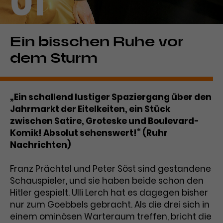
01
Laufzeit
1 Tag
Name
Dieses Cookie wird von Google
_gcl_aw
Ein bisschen Ruhe vor
Analytics installiert. Das Cookie
dem Sturm
Anbieter
Google Ads
wird verwendet, um Informationen
darüber zu speichern, wie
Laufzeit
3 Monate
Besucher*innen eine Website
nutzen, und hilft bei der Erstellung
„Ein schallend lustiger Spaziergang über den
Dieses Cookie speichert
Zweck
eines Analyseberichts über die
Jahrmarkt der Eitelkeiten, ein Stück
Informationen zu Werbeklicks und
Performance der Website. Die
zwischen Satire, Groteske und Boulevard-
Zweck
dient der Zuordnung von
erhobenen Daten umfassen in
Komik! Absolut sehenswert!“ (Ruhr
Conversions zu Google Ads-
anonymisierter Form die Anzahl
Nachrichten)
Kampagnen.
der Besuche, die Quelle, aus der sie
stammen, und die besuchten
Franz Prächtel und Peter Söst sind gestandene
Seiten.
Schauspieler, und sie haben beide schon den
Hitler gespielt. Ulli Lerch hat es dagegen bisher
Name
_gcl_dc
nur zum Goebbels gebracht. Als die drei sich in
einem ominösen Warteraum treffen, bricht die
Anbieter
Google / DoubleClick
Name
_gat_UA-63561367-1