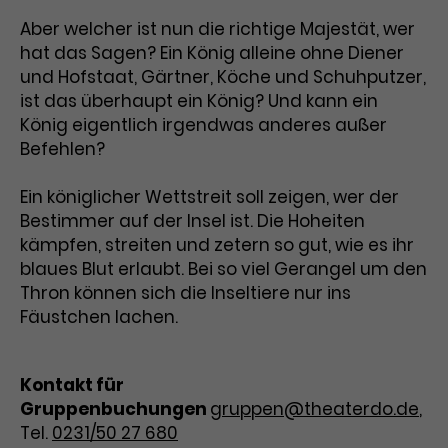
Aber welcher ist nun die richtige Majestät, wer
Laufzeit
3 Monate
Anbieter
Google Analytics
hat das Sagen? Ein König alleine ohne Diener
Dieses Cookie wird verwendet, um
und Hofstaat, Gärtner, Köche und Schuhputzer,
Laufzeit
1 Minute
Nutzerinteraktionen mit
ist das überhaupt ein König? Und kann ein
Zweck
Werbeanzeigen zu messen und
Das ist ein von Google Analytics
König eigentlich irgendwas anderes außer
Remarketing-Funktionen
gesetztes Cookie. Bestimmte
Befehlen?
bereitzustellen.
Daten werden nur maximal einmal
pro Minute an Google Analytics
Ein königlicher Wettstreit soll zeigen, wer der
Zweck
gesendet. Solange es gesetzt ist,
Bestimmer auf der Insel ist. Die Hoheiten
werden bestimmte
kämpfen, streiten und zetern so gut, wie es ihr
Datenübertragungen
Name
IDE
blaues Blut erlaubt. Bei so viel Gerangel um den
unterbunden.
Thron können sich die Inseltiere nur ins
Anbieter
Google / DoubleClick
Fäustchen lachen.
Laufzeit
1 Jahr
Kontakt für
Dieses Cookie dient der Anzeige
personalisierter Werbung und
Gruppenbuchungen
gruppen@theaterdo.de
,
Zweck
misst die Wirksamkeit von
Tel.
0231/50 27 680