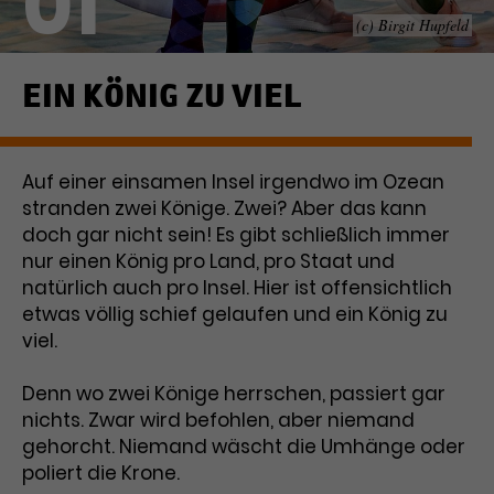
01
(c) Birgit Hupfeld
Laufzeit
1 Tag
Name
Dieses Cookie wird von Google
_gcl_aw
EIN KÖNIG ZU VIEL
Analytics installiert. Das Cookie
Anbieter
Google Ads
wird verwendet, um Informationen
darüber zu speichern, wie
Auf einer einsamen Insel irgendwo im Ozean
Laufzeit
3 Monate
Besucher*innen eine Website
stranden zwei Könige. Zwei? Aber das kann
nutzen, und hilft bei der Erstellung
Dieses Cookie speichert
Zweck
eines Analyseberichts über die
doch gar nicht sein! Es gibt schließlich immer
Informationen zu Werbeklicks und
Performance der Website. Die
nur einen König pro Land, pro Staat und
Zweck
dient der Zuordnung von
erhobenen Daten umfassen in
natürlich auch pro Insel. Hier ist offensichtlich
Conversions zu Google Ads-
anonymisierter Form die Anzahl
etwas völlig schief gelaufen und ein König zu
Kampagnen.
der Besuche, die Quelle, aus der sie
viel.
stammen, und die besuchten
Seiten.
Denn wo zwei Könige herrschen, passiert gar
nichts. Zwar wird befohlen, aber niemand
Name
_gcl_dc
gehorcht. Niemand wäscht die Umhänge oder
poliert die Krone.
Anbieter
Google / DoubleClick
Name
_gat_UA-63561367-1