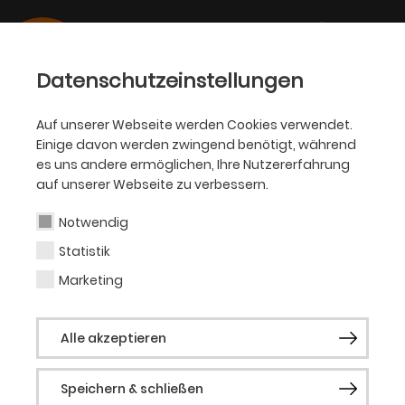
Datenschutzeinstellungen
Auf unserer Webseite werden Cookies verwendet.
Einige davon werden zwingend benötigt, während
KJT
es uns andere ermöglichen, Ihre Nutzererfahrung
auf unserer Webseite zu verbessern.
Lioba Sombetzki
Notwendig
Statistik
Dramaturgin
Marketing
Lioba Sombetzki, geboren in Dortmund,
Alle akzeptieren
spielte fünf Jahre im
Theater Lebendich
unter Leitung von Melanie Schmitt (2009-
Speichern & schließen
2013). Außerdem nahm sie am