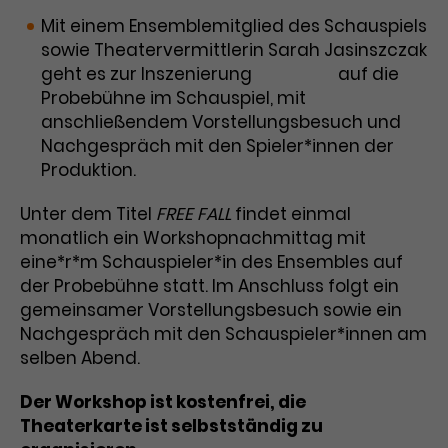
Benutzer*in wiedererkannt werden,
Marketing
Mit einem Ensemblemitglied des Schauspiels
und es wird Zugang zu
Laufzeit
2 Jahre
sowie Theatervermittlerin Sarah Jasinszczak
Diese Gruppe beinhaltet alle Scripte, die es uns
geschützten Bereichen gewährt.
ermöglichen die Leistung unserer
geht es zur Inszenierung
Vatermal
auf die
Dieses Cookie wird von Google
Werbekampagnen zu analysieren und
Probebühne im Schauspiel, mit
Conversions zu messen. Außerdem helfen sie
Analytics installiert. Das Cookie
uns dabei Werbeanzeigen und Inhalte besser auf
anschließendem Vorstellungsbesuch und
wird verwendet, um
die Interessen unserer Nutzer abzustimmen.
Nachgespräch mit den Spieler*innen der
Name
cookie_optin
Besucher*innen-, Sitzungs- und
Produktion.
Cookie-Informationen
Name
Kampagnendaten zu berechnen
_gcl_au
Anbieter
TYPO3
Zweck
und die Nutzung der Website für
Anbieter
Google Ads
Unter dem Titel
den Analysebericht der Website zu
FREE FALL
findet einmal
Laufzeit
1 Monat
verfolgen. Die Cookies speichern
monatlich ein Workshopnachmittag mit
Laufzeit
3 Monate
Informationen anonym und weisen
eine*r*m Schauspieler*in des Ensembles auf
Enthält die gewählten Tracking-
eine zufallsgenerierte Nummer zu,
der Probebühne statt. Im Anschluss folgt ein
Zweck
Optin-Einstellungen.
Wird von Google verwendet, um
um Besuche zu erkennen.
gemeinsamer Vorstellungsbesuch sowie ein
die Effizienz von Werbeanzeigen zu
Nachgespräch mit den Schauspieler*innen am
messen und Conversions zu
selben Abend.
Zweck
speichern. Dieses Cookie hilft dabei
nachzuvollziehen, ob Nutzer über
Name
_gid
Der Workshop ist kostenfrei, die
Google-Anzeigen auf unsere
Theaterkarte ist selbstständig zu
Website gelangt sind.
Anbieter
Google Analytics