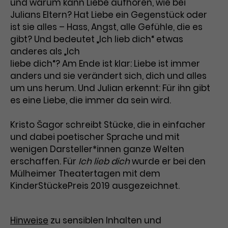
und warum kann Liebe aufhören, wie bei
Julians Eltern? Hat Liebe ein Gegenstück oder
Laufzeit
3 Monate
Anbieter
Google Analytics
ist sie alles – Hass, Angst, alle Gefühle, die es
Dieses Cookie wird verwendet, um
gibt? Und bedeutet „Ich lieb dich“ etwas
Laufzeit
1 Minute
Nutzerinteraktionen mit
anderes als „Ich
Zweck
Werbeanzeigen zu messen und
Das ist ein von Google Analytics
liebe dich“? Am Ende ist klar: Liebe ist immer
Remarketing-Funktionen
gesetztes Cookie. Bestimmte
anders und sie verändert sich, dich und alles
bereitzustellen.
Daten werden nur maximal einmal
um uns herum. Und Julian erkennt: Für ihn gibt
pro Minute an Google Analytics
es eine Liebe, die immer da sein wird.
Zweck
gesendet. Solange es gesetzt ist,
werden bestimmte
Kristo Šagor schreibt Stücke, die in einfacher
Datenübertragungen
Name
IDE
und dabei poetischer Sprache und mit
unterbunden.
wenigen Darsteller*innen ganze Welten
Anbieter
Google / DoubleClick
erschaffen. Für
Ich lieb dich
wurde er bei den
Mülheimer Theatertagen mit dem
Laufzeit
1 Jahr
KinderStückePreis 2019 ausgezeichnet.
Dieses Cookie dient der Anzeige
personalisierter Werbung und
Zweck
misst die Wirksamkeit von
Hinweise
zu sensiblen Inhalten und