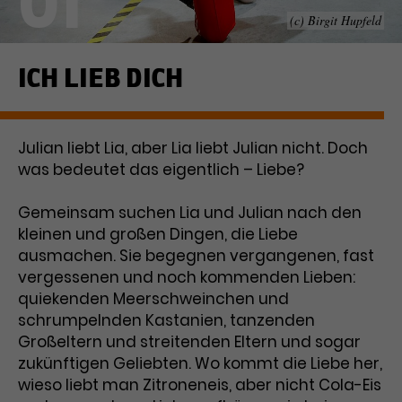
01
(c) Birgit Hupfeld
Laufzeit
1 Tag
Name
Dieses Cookie wird von Google
_gcl_aw
ICH LIEB DICH
Analytics installiert. Das Cookie
Anbieter
Google Ads
wird verwendet, um Informationen
darüber zu speichern, wie
Julian liebt Lia, aber Lia liebt Julian nicht. Doch
Laufzeit
3 Monate
Besucher*innen eine Website
was bedeutet das eigentlich – Liebe?
nutzen, und hilft bei der Erstellung
Dieses Cookie speichert
Zweck
eines Analyseberichts über die
Informationen zu Werbeklicks und
Performance der Website. Die
Gemeinsam suchen Lia und Julian nach den
Zweck
dient der Zuordnung von
erhobenen Daten umfassen in
kleinen und großen Dingen, die Liebe
Conversions zu Google Ads-
anonymisierter Form die Anzahl
ausmachen. Sie begegnen vergangenen, fast
Kampagnen.
der Besuche, die Quelle, aus der sie
vergessenen und noch kommenden Lieben:
stammen, und die besuchten
quiekenden Meerschweinchen und
Seiten.
schrumpelnden Kastanien, tanzenden
Großeltern und streitenden Eltern und sogar
Name
_gcl_dc
zukünftigen Geliebten. Wo kommt die Liebe her,
wieso liebt man Zitroneneis, aber nicht Cola-Eis
Anbieter
Google / DoubleClick
Name
_gat_UA-63561367-1