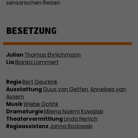
Werbekampagnen über
sensorischen Reizen.
verschiedene Websites hinweg.
BESETZUNG
Julian
Thomas Ehrlichmann
Lia
Bianka Lammert
Regie
Bert Geurkink
Ausstattung
Guus van Geffen
,
Anneloes van
Assem
Musik
Wiebe Gotink
Dramaturgie
Milena Noëmi Kowalski
Theatervermittlung
Linda Nerlich
Regieassistenz
Janna Radowski