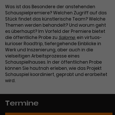
Benutzer*in wiedererkannt werden,
Marketing
Was ist das Besondere der anstehenden
und es wird Zugang zu
Laufzeit
2 Jahre
Schauspielpremiere? Welchen Zugriff auf das
Diese Gruppe beinhaltet alle Scripte, die es uns
geschützten Bereichen gewährt.
ermöglichen die Leistung unserer
Stück findet das künstlerische Team? Welche
Dieses Cookie wird von Google
Werbekampagnen zu analysieren und
Themen werden behandelt? Und worum geht
Conversions zu messen. Außerdem helfen sie
Analytics installiert. Das Cookie
uns dabei Werbeanzeigen und Inhalte besser auf
es überhaupt? Im Vorfeld der Premiere bietet
wird verwendet, um
die Interessen unserer Nutzer abzustimmen.
die öffentliche Probe zu
Salome
, ein virtuos-
Name
cookie_optin
Besucher*innen-, Sitzungs- und
kurioser Roadtrip, tiefergehende Einblicke in
Cookie-Informationen
Name
Kampagnendaten zu berechnen
_gcl_au
Anbieter
TYPO3
Zweck
und die Nutzung der Website für
Werk und Inszenierung, aber auch in die
Anbieter
Google Ads
den Analysebericht der Website zu
vielseitigen Arbeitsprozesse eines
Laufzeit
1 Monat
verfolgen. Die Cookies speichern
Schauspielhauses. In der öffentlichen Probe
Laufzeit
3 Monate
Informationen anonym und weisen
können Sie hautnah erleben, wie das Projekt
Enthält die gewählten Tracking-
eine zufallsgenerierte Nummer zu,
Zweck
Schauspiel koordiniert, geprobt und erarbeitet
Optin-Einstellungen.
Wird von Google verwendet, um
um Besuche zu erkennen.
wird.
die Effizienz von Werbeanzeigen zu
messen und Conversions zu
Zweck
speichern. Dieses Cookie hilft dabei
nachzuvollziehen, ob Nutzer über
Name
_gid
Termine
Google-Anzeigen auf unsere
Website gelangt sind.
Anbieter
Google Analytics