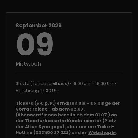
Laufzeit
1 Tag
Name
Dieses Cookie wird von Google
_gcl_aw
September 2026
09
Analytics installiert. Das Cookie
Anbieter
Google Ads
wird verwendet, um Informationen
darüber zu speichern, wie
Laufzeit
3 Monate
Besucher*innen eine Website
nutzen, und hilft bei der Erstellung
Mittwoch
Dieses Cookie speichert
Zweck
eines Analyseberichts über die
Informationen zu Werbeklicks und
Performance der Website. Die
Zweck
dient der Zuordnung von
erhobenen Daten umfassen in
Studio (Schauspielhaus)
18:00 Uhr – 19:30 Uhr
Conversions zu Google Ads-
anonymisierter Form die Anzahl
Einführung: 17:30 Uhr
Kampagnen.
der Besuche, die Quelle, aus der sie
stammen, und die besuchten
Tickets (5 € p. P.) erhalten Sie – so lange der
Seiten.
Vorrat reicht – ab dem 02.07.
(Abonnent*innen bereits ab dem 01.07.) an
Name
_gcl_dc
der Theaterkasse im Kundencenter (Platz
der Alten Synagoge), über unsere Ticket-
Hotline (0231/50 27 222) und im
Webshop ▶
.
Anbieter
Google / DoubleClick
Name
_gat_UA-63561367-1