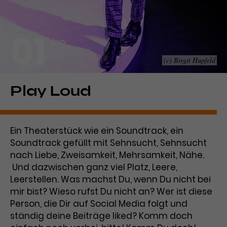
Laufzeit
1 Tag
01
Name
Dieses Cookie wird von Google
_gcl_aw
/ 19
Analytics installiert. Das Cookie
(c) Birgit Hupfeld
Anbieter
Google Ads
wird verwendet, um Informationen
darüber zu speichern, wie
Laufzeit
3 Monate
Besucher*innen eine Website
Play Loud
nutzen, und hilft bei der Erstellung
Dieses Cookie speichert
Zweck
eines Analyseberichts über die
Informationen zu Werbeklicks und
Performance der Website. Die
Zweck
dient der Zuordnung von
erhobenen Daten umfassen in
Ein Theaterstück wie ein Soundtrack, ein
Conversions zu Google Ads-
anonymisierter Form die Anzahl
Soundtrack gefüllt mit Sehnsucht, Sehnsucht
Kampagnen.
der Besuche, die Quelle, aus der sie
nach Liebe, Zweisamkeit, Mehrsamkeit, Nähe.
stammen, und die besuchten
Und dazwischen ganz viel Platz, Leere,
Seiten.
Leerstellen. Was machst Du, wenn Du nicht bei
mir bist? Wieso rufst Du nicht an? Wer ist diese
Name
_gcl_dc
Person, die Dir auf Social Media folgt und
ständig deine Beiträge liked? Komm doch
Anbieter
Google / DoubleClick
Name
_gat_UA-63561367-1