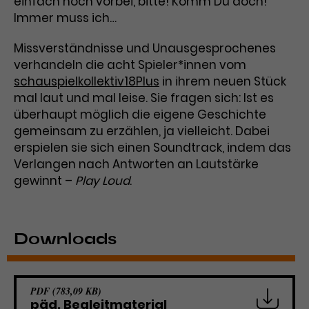
einfach noch vorbei, bitte! Komm Du doch!
Immer muss ich…
Laufzeit
3 Monate
Anbieter
Google Analytics
Missverständnisse und Unausgesprochenes
Dieses Cookie wird verwendet, um
Laufzeit
1 Minute
verhandeln die acht Spieler*innen vom
Nutzerinteraktionen mit
Zweck
Werbeanzeigen zu messen und
schauspielkollektiv18Plus
in ihrem neuen Stück
Das ist ein von Google Analytics
Remarketing-Funktionen
mal laut und mal leise. Sie fragen sich: Ist es
gesetztes Cookie. Bestimmte
bereitzustellen.
Daten werden nur maximal einmal
überhaupt möglich die eigene Geschichte
pro Minute an Google Analytics
gemeinsam zu erzählen, ja vielleicht. Dabei
Zweck
gesendet. Solange es gesetzt ist,
erspielen sie sich einen Soundtrack, indem das
werden bestimmte
Verlangen nach Antworten an Lautstärke
Datenübertragungen
Name
IDE
gewinnt –
Play Loud
.
unterbunden.
Anbieter
Google / DoubleClick
Laufzeit
1 Jahr
Downloads
Dieses Cookie dient der Anzeige
personalisierter Werbung und
PDF (783,09 KB)
Zweck
misst die Wirksamkeit von
päd. Begleitmaterial