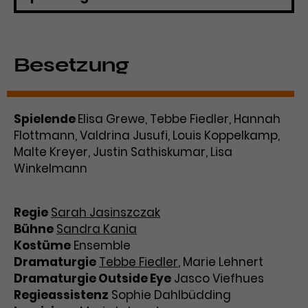
Werbekampagnen über
verschiedene Websites hinweg.
Besetzung
Spielende
Elisa Grewe, Tebbe Fiedler, Hannah
Flottmann, Valdrina Jusufi, Louis Koppelkamp,
Malte Kreyer, Justin Sathiskumar, Lisa
Winkelmann
Regie
Sarah Jasinszczak
Bühne
Sandra Kania
Kostüme
Ensemble
Dramaturgie
Tebbe Fiedler
, Marie Lehnert
Dramaturgie Outside Eye
Jasco Viefhues
Regieassistenz
Sophie Dahlbüdding