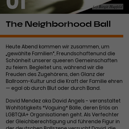
01
(c) Birgit Hupfeld
Laufzeit
1 Tag
Name
Dieses Cookie wird von Google
_gcl_aw
The Neighborhood Ball
Analytics installiert. Das Cookie
Anbieter
Google Ads
wird verwendet, um Informationen
darüber zu speichern, wie
Heute Abend kommen wir zusammen, um
Laufzeit
3 Monate
Besucher*innen eine Website
„gewählte Familien“, Freundschaftenund die
nutzen, und hilft bei der Erstellung
Dieses Cookie speichert
Schönheit unserer queeren Gemeinschaften
Zweck
eines Analyseberichts über die
Informationen zu Werbeklicks und
Performance der Website. Die
zu feiern. Begleitet uns, während wir die
Zweck
dient der Zuordnung von
erhobenen Daten umfassen in
Freuden des Zugehörens, den Glanz der
Conversions zu Google Ads-
anonymisierter Form die Anzahl
Ballroom-Kultur und die Kraft der Familie ehren
Kampagnen.
der Besuche, die Quelle, aus der sie
— egal ob durch Blut oder durch Band.
stammen, und die besuchten
Seiten.
David Mendez aka David Angels - veranstaltet
Wohltätigkeits *Voguing* Bälle, deren Erlös an
Name
_gcl_dc
LGBTQIA+ Organisationen geht. Als Verfechter
der Gleichberechtigung und führende Figur in
Anbieter
Google / DoubleClick
Name
_gat_UA-63561367-1
der deutschen Ballszene versucht David, die