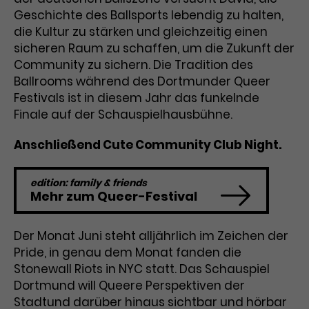
Geschichte des Ballsports lebendig zu halten,
Laufzeit
3 Monate
Anbieter
Google Analytics
die Kultur zu stärken und gleichzeitig einen
sicheren Raum zu schaffen, um die Zukunft der
Dieses Cookie wird verwendet, um
Laufzeit
1 Minute
Community zu sichern. Die Tradition des
Nutzerinteraktionen mit
Zweck
Werbeanzeigen zu messen und
Ballrooms während des Dortmunder Queer
Das ist ein von Google Analytics
Remarketing-Funktionen
Festivals ist in diesem Jahr das funkelnde
gesetztes Cookie. Bestimmte
bereitzustellen.
Daten werden nur maximal einmal
Finale auf der Schauspielhausbühne.
pro Minute an Google Analytics
Zweck
gesendet. Solange es gesetzt ist,
Anschließend Cute Community Club Night.
werden bestimmte
Datenübertragungen
Name
IDE
edition: family & friends
unterbunden.
Mehr zum Queer-Festival
Anbieter
Google / DoubleClick
Der Monat Juni steht alljährlich im Zeichen der
Laufzeit
1 Jahr
Pride, in genau dem Monat fanden die
Dieses Cookie dient der Anzeige
Stonewall Riots in NYC statt. Das Schauspiel
personalisierter Werbung und
Dortmund will Queere Perspektiven der
Zweck
misst die Wirksamkeit von
Stadtund darüber hinaus sichtbar und hörbar