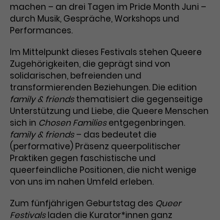
Werbekampagnen über
machen – an drei Tagen im Pride Month Juni –
verschiedene Websites hinweg.
durch Musik, Gespräche, Workshops und
Performances.
Im Mittelpunkt dieses Festivals stehen Queere
Zugehörigkeiten, die geprägt sind von
solidarischen, befreienden und
transformierenden Beziehungen. Die edition
family & friends
thematisiert die gegenseitige
Unterstützung und Liebe, die Queere Menschen
sich in
Chosen Families
entgegenbringen.
family & friends
– das bedeutet die
(performative) Präsenz queerpolitischer
Praktiken gegen faschistische und
queerfeindliche Positionen, die nicht wenige
von uns im nahen Umfeld erleben.
Zum fünfjährigen Geburtstag des
Queer
Festivals
laden die Kurator*innen ganz