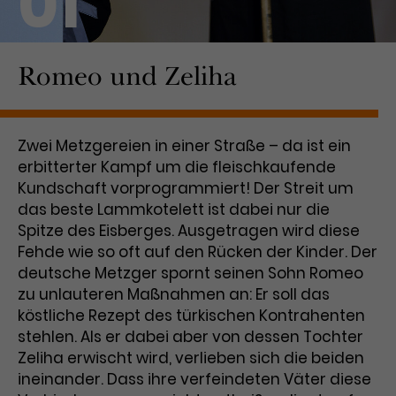
01
Laufzeit
1 Tag
Romeo und Zeliha
Name
Dieses Cookie wird von Google
_gcl_aw
Analytics installiert. Das Cookie
Anbieter
Google Ads
wird verwendet, um Informationen
darüber zu speichern, wie
Zwei Metzgereien in einer Straße – da ist ein
Laufzeit
3 Monate
Besucher*innen eine Website
erbitterter Kampf um die fleischkaufende
nutzen, und hilft bei der Erstellung
Dieses Cookie speichert
Zweck
eines Analyseberichts über die
Kundschaft vorprogrammiert! Der Streit um
Informationen zu Werbeklicks und
Performance der Website. Die
das beste Lammkotelett ist dabei nur die
Zweck
dient der Zuordnung von
erhobenen Daten umfassen in
Spitze des Eisberges. Ausgetragen wird diese
Conversions zu Google Ads-
anonymisierter Form die Anzahl
Fehde wie so oft auf den Rücken der Kinder. Der
Kampagnen.
der Besuche, die Quelle, aus der sie
deutsche Metzger spornt seinen Sohn Romeo
stammen, und die besuchten
zu unlauteren Maßnahmen an: Er soll das
Seiten.
köstliche Rezept des türkischen Kontrahenten
stehlen. Als er dabei aber von dessen Tochter
Name
_gcl_dc
Zeliha erwischt wird, verlieben sich die beiden
ineinander. Dass ihre verfeindeten Väter diese
Anbieter
Google / DoubleClick
Name
_gat_UA-63561367-1