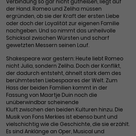
Verbindung so gar nicht gutheißen, liegt auf
der Hand. Romeo und Zeliha müssen
Laufzeit
3 Monate
Anbieter
Google Analytics
ergründen, ob sie der Kraft der ersten Liebe
Dieses Cookie wird verwendet, um
oder doch der Loyalität zur eigenen Familie
Laufzeit
1 Minute
Nutzerinteraktionen mit
nachgeben. Und so nimmt das unheilvolle
Zweck
Werbeanzeigen zu messen und
Das ist ein von Google Analytics
Schicksal zwischen Würsten und scharf
Remarketing-Funktionen
gesetztes Cookie. Bestimmte
gewetzten Messern seinen Lauf.
bereitzustellen.
Daten werden nur maximal einmal
pro Minute an Google Analytics
Shakespeare war gestern: Heute liebt Romeo
Zweck
gesendet. Solange es gesetzt ist,
nicht Julia, sondern Zeliha. Doch der Konflikt,
werden bestimmte
der dadurch entsteht, ähnelt stark dem des
Datenübertragungen
Name
IDE
berühmtesten Liebespaares der Welt. Zum
unterbunden.
Hass der beiden Familien kommt in der
Anbieter
Google / DoubleClick
Fassung von Maartje Duin noch die
unüberwindbar scheinende
Laufzeit
1 Jahr
Kluft zwischen den beiden Kulturen hinzu. Die
Musik von Fons Merkies ist ebenso bunt und
Dieses Cookie dient der Anzeige
personalisierter Werbung und
vielschichtig wie die Geschichte, die sie erzählt.
Zweck
misst die Wirksamkeit von
Es sind Anklänge an Oper, Musical und