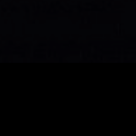
The C
Kino trifft Konzer