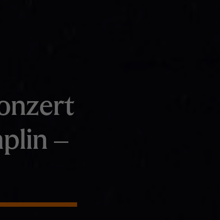
onzert
plin –