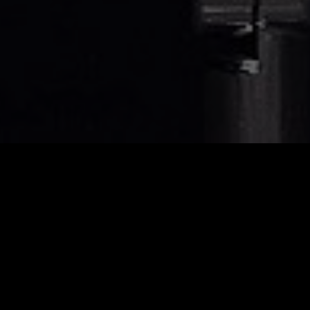
ircus
t trifft Zirkus: Im Stummfilmkonzert