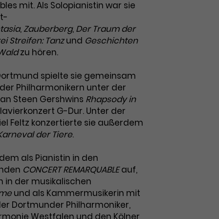
s mit. Als Solopianistin war sie
tt-
tasia
,
Zauberberg
,
Der Traum der
ei Streifen: Tanz
und
Geschichten
Wald
zu hören.
Dortmund spielte sie gemeinsam
er Philharmonikern unter der
van Steen Gershwins
Rhapsody in
lavierkonzert G-Dur. Unter der
el Feltz konzertierte sie außerdem
Karneval der Tiere
.
zudem als Pianistin in den
enden
CONCERT REMARQUABLE
auf,
in in der musikalischen
ome
und als Kammermusikerin mit
der Dortmunder Philharmoniker,
rmonie Westfalen und den Kölner