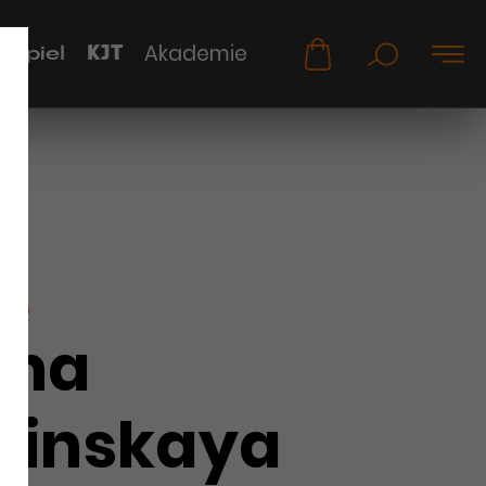
KJT
Akademie
uspiel
KER
ana
hinskaya