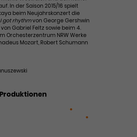
f. In der Saison 2015/16 spielt
kaya beim Neujahrskonzert die
I got rhythm
von George Gershwin
 von Gabriel Feltz sowie beim 4.
im Orchesterzentrum NRW Werke
adeus Mozart, Robert Schumann
Januszewski
Produktionen
rt: Mazel un Schlamazel
Die
nternationale Ballettgala XXXX
eer Gynt