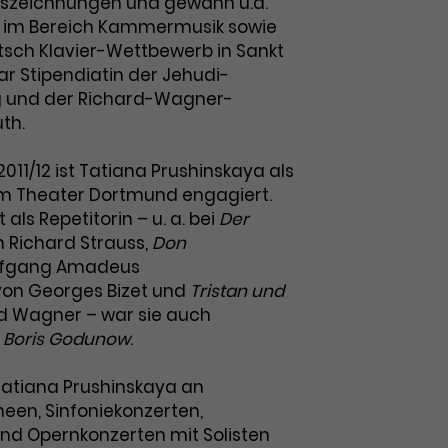
uszeichnungen und gewann u.a.
s im Bereich Kammermusik sowie
sch Klavier-Wettbewerb in Sankt
ar Stipendiatin der Jehudi-
g und der Richard-Wagner-
uth.
 2011/12 ist Tatiana Prushinskaya als
am Theater Dortmund engagiert.
 als Repetitorin – u. a. bei
Der
 Richard Strauss,
Don
lfgang Amadeus
on Georges Bizet und
Tristan und
d Wagner – war sie auch
i
Boris Godunow
.
atiana Prushinskaya an
neen, Sinfoniekonzerten,
nd Opernkonzerten mit Solisten