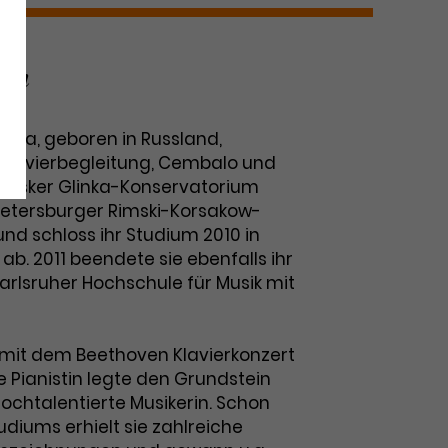
rin
kaya, geboren in Russland,
, Klavierbegleitung, Cembalo und
irsker Glinka-Konservatorium
Petersburger Rimski-Korsakow-
nd schloss ihr Studium 2010 in
ab. 2011 beendete sie ebenfalls ihr
arlsruher Hochschule für Musik mit
tt mit dem Beethoven Klavierkonzert
ge Pianistin legte den Grundstein
 hochtalentierte Musikerin. Schon
diums erhielt sie zahlreiche