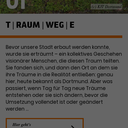
01
(c) KJT Dortmund
Laufzeit
1 Tag
Name
Dieses Cookie wird von Google
_gcl_aw
T | RAUM | WEG | E
Analytics installiert. Das Cookie
Anbieter
Google Ads
wird verwendet, um Informationen
darüber zu speichern, wie
Bevor unsere Stadt erbaut werden konnte,
Laufzeit
3 Monate
Besucher*innen eine Website
wurde sie erträumt – ein kollektives Geschehen
nutzen, und hilft bei der Erstellung
Dieses Cookie speichert
Zweck
eines Analyseberichts über die
visionärer Menschen, die diesen Traum teilten.
Informationen zu Werbeklicks und
Performance der Website. Die
Sie fanden sich, und dann den Ort an dem sie
Zweck
dient der Zuordnung von
erhobenen Daten umfassen in
ihre Träume in die Realität entließen: genau
Conversions zu Google Ads-
anonymisierter Form die Anzahl
hier, heute bekannt als Dortmund. Aber was
Kampagnen.
der Besuche, die Quelle, aus der sie
passiert, wenn Tag für Tag neue Träume
stammen, und die besuchten
entstehen oder sie sich ändern, bevor die
Seiten.
Umsetzung vollendet ist oder geändert
werden …
Name
_gcl_dc
Anbieter
Google / DoubleClick
Hier geht's
Name
_gat_UA-63561367-1