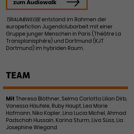
zum Audiowalk
Laufzeit
3 Monate
Anbieter
Google Analytics
T|RAUM|WEG|E
entstand im Rahmen der
Dieses Cookie wird verwendet, um
Laufzeit
1 Minute
europefiction Jugendclubarbeit mit einer
Nutzerinteraktionen mit
Gruppe junger Menschen in Paris (Théâtre La
Zweck
Werbeanzeigen zu messen und
Das ist ein von Google Analytics
Transplanisphére) und Dortmund (KJT
Remarketing-Funktionen
gesetztes Cookie. Bestimmte
Dortmund) im hybriden Raum.
bereitzustellen.
Daten werden nur maximal einmal
pro Minute an Google Analytics
Zweck
gesendet. Solange es gesetzt ist,
werden bestimmte
TEAM
Datenübertragungen
Name
IDE
unterbunden.
Anbieter
Google / DoubleClick
Mit
Theresa Blöthner, Selma Carlotta Lilian Dirb,
Laufzeit
1 Jahr
Vanessa Häufele, Ruby Haupt, Lea Marie
Hofmann, Niko Kapler, Lina Lucia Michel, Ahmad
Dieses Cookie dient der Anzeige
Padschah Hussain, Karina Sturm, Liva Süss, Lia
personalisierter Werbung und
Josephine Wiegand
Zweck
misst die Wirksamkeit von