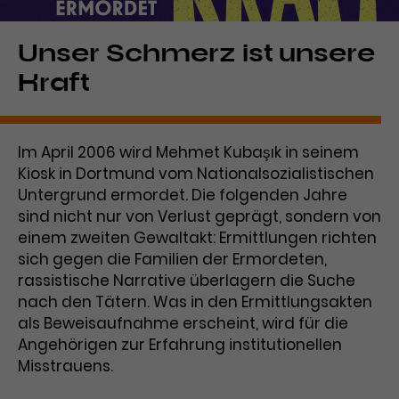
Laufzeit
1 Tag
Unser Schmerz ist unsere
Name
Dieses Cookie wird von Google
_gcl_aw
Kraft
Analytics installiert. Das Cookie
Anbieter
Google Ads
wird verwendet, um Informationen
darüber zu speichern, wie
Laufzeit
3 Monate
Besucher*innen eine Website
Im April 2006 wird Mehmet Kubaşık in seinem
nutzen, und hilft bei der Erstellung
Kiosk in Dortmund vom Nationalsozialistischen
Dieses Cookie speichert
Zweck
eines Analyseberichts über die
Untergrund ermordet. Die folgenden Jahre
Informationen zu Werbeklicks und
Performance der Website. Die
sind nicht nur von Verlust geprägt, sondern von
Zweck
dient der Zuordnung von
erhobenen Daten umfassen in
einem zweiten Gewaltakt: Ermittlungen richten
Conversions zu Google Ads-
anonymisierter Form die Anzahl
sich gegen die Familien der Ermordeten,
Kampagnen.
der Besuche, die Quelle, aus der sie
rassistische Narrative überlagern die Suche
stammen, und die besuchten
nach den Tätern. Was in den Ermittlungsakten
Seiten.
als Beweisaufnahme erscheint, wird für die
Angehörigen zur Erfahrung institutionellen
Name
_gcl_dc
Misstrauens.
Anbieter
Google / DoubleClick
Name
_gat_UA-63561367-1