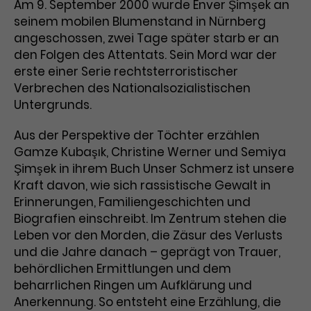
Am 9. September 2000 wurde Enver Şimşek an
Laufzeit
3 Monate
seinem mobilen Blumenstand in Nürnberg
Anbieter
Google Analytics
angeschossen, zwei Tage später starb er an
Dieses Cookie wird verwendet, um
Laufzeit
1 Minute
den Folgen des Attentats. Sein Mord war der
Nutzerinteraktionen mit
erste einer Serie rechtsterroristischer
Zweck
Werbeanzeigen zu messen und
Das ist ein von Google Analytics
Verbrechen des Nationalsozialistischen
Remarketing-Funktionen
gesetztes Cookie. Bestimmte
Untergrunds.
bereitzustellen.
Daten werden nur maximal einmal
pro Minute an Google Analytics
Aus der Perspektive der Töchter erzählen
Zweck
gesendet. Solange es gesetzt ist,
Gamze Kubaşık, Christine Werner und Semiya
werden bestimmte
Şimşek in ihrem Buch Unser Schmerz ist unsere
Datenübertragungen
Name
IDE
Kraft davon, wie sich rassistische Gewalt in
unterbunden.
Erinnerungen, Familiengeschichten und
Anbieter
Google / DoubleClick
Biografien einschreibt. Im Zentrum stehen die
Leben vor den Morden, die Zäsur des Verlusts
Laufzeit
1 Jahr
und die Jahre danach – geprägt von Trauer,
Dieses Cookie dient der Anzeige
behördlichen Ermittlungen und dem
personalisierter Werbung und
beharrlichen Ringen um Aufklärung und
Zweck
misst die Wirksamkeit von
Anerkennung. So entsteht eine Erzählung, die