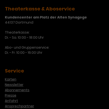
Laufzeit
3 Monate
Theaterkasse & Aboservice
Anbieter
Google Analytics
Kundencenter am Platz der Alten Synagoge
Dieses Cookie wird verwendet, um
Laufzeit
1 Minute
44137 Dortmund
Nutzerinteraktionen mit
Zweck
Werbeanzeigen zu messen und
Das ist ein von Google Analytics
Theaterkasse:
Remarketing-Funktionen
gesetztes Cookie. Bestimmte
Di. - Sa. 10:00 - 18:00 Uhr
bereitzustellen.
Daten werden nur maximal einmal
pro Minute an Google Analytics
Abo- und Gruppenservice:
Zweck
gesendet. Solange es gesetzt ist,
Di. - Fr. 10:00 - 16:00 Uhr
werden bestimmte
Datenübertragungen
Name
IDE
unterbunden.
Service
Anbieter
Google / DoubleClick
Karten
Laufzeit
1 Jahr
Newsletter
Abonnements
Dieses Cookie dient der Anzeige
Presse
personalisierter Werbung und
Anfahrt
Zweck
misst die Wirksamkeit von
Ansprechpartner