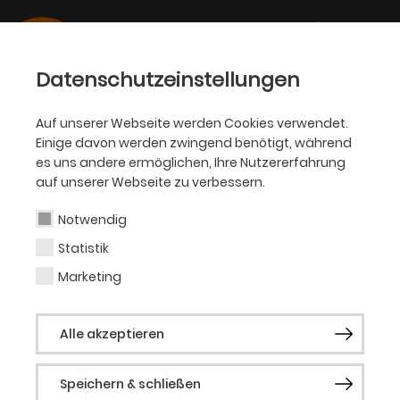
Datenschutzeinstellungen
Auf unserer Webseite werden Cookies verwendet.
Einige davon werden zwingend benötigt, während
SCHAUSPIEL DORTMUND
es uns andere ermöglichen, Ihre Nutzererfahrung
Hurra, Theater für
auf unserer Webseite zu verbessern.
Viele!
Notwendig
Statistik
Wir feiern inklusive Kunstpraxis!
Marketing
Wir feiern die inklusive Kunstpraxis! Mit Hurra!
Theater für Viele! feiern wir
vom 12.-14.
Alle akzeptieren
Dezember
die Spielarten inklusiver Kunstpraxis
– politisch, musikalisch und berührend.
Speichern & schließen
Gemeinsam mit dem mixed-abled Kollektiv
i