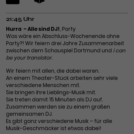
Laufzeit
1 Tag
21:45 Uhr
Name
Dieses Cookie wird von Google
_gcl_aw
Hurra – Alle sind DJ!
, Party
Analytics installiert. Das Cookie
Was wäre ein Abschluss-Wochenende ohne
Anbieter
Google Ads
wird verwendet, um Informationen
Party?! Wir feiern drei Jahre Zusammenarbeit
darüber zu speichern, wie
Laufzeit
3 Monate
Besucher*innen eine Website
zwischen dem Schauspiel Dortmund und
i can
nutzen, und hilft bei der Erstellung
be your translator.
Dieses Cookie speichert
Zweck
eines Analyseberichts über die
Informationen zu Werbeklicks und
Performance der Website. Die
Wir feiern mit allen, die dabei waren.
Zweck
dient der Zuordnung von
erhobenen Daten umfassen in
An einem Theater-Stück arbeiten sehr viele
Conversions zu Google Ads-
anonymisierter Form die Anzahl
verschiedene Menschen mit.
Kampagnen.
der Besuche, die Quelle, aus der sie
Sie bringen ihre Lieblings-Musik mit.
stammen, und die besuchten
Sie treten damit 15 Minuten als DJ auf.
Seiten.
Zusammen werden sie zu einem großen
gemeinsamen DJ.
Name
_gcl_dc
Es gibt ganz verschiedene Musik – für alle
Musik-Geschmäcker ist etwas dabei!
Anbieter
Google / DoubleClick
Name
_gat_UA-63561367-1