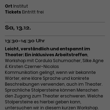
Ort
Institut
Laufzeit
3 Monate
Anbieter
Google Analytics
Tickets
Eintritt frei
Dieses Cookie wird verwendet, um
Laufzeit
1 Minute
Nutzerinteraktionen mit
Sa, 13.12.
Zweck
Werbeanzeigen zu messen und
Das ist ein von Google Analytics
Remarketing-Funktionen
gesetztes Cookie. Bestimmte
bereitzustellen.
Daten werden nur maximal einmal
13:30-14:30 Uhr
pro Minute an Google Analytics
Zweck
Leicht, verständlich und entspannt im
gesendet. Solange es gesetzt ist,
Theater: Ein inklusives Arbeitstreffen
,
werden bestimmte
Workshop mit Cordula Schumacher, Silke Agne
Datenübertragungen
Name
IDE
& Kirsten Czerner-Nicolas
unterbunden.
Kommunikation gelingt, wenn wir bekannte
Anbieter
Google / DoubleClick
Wörter, eine klare Sprache und konkrete
Beschreibungen verwenden, auch im Theater.
Laufzeit
1 Jahr
Sprachliche Stolpersteine können Menschen
Dieses Cookie dient der Anzeige
den Zugang zum Theater erschweren. Welche
personalisierter Werbung und
Stolpersteine es hierbei geben kann,
Zweck
misst die Wirksamkeit von
untersuchen wir in diesem kurzen Workshop.