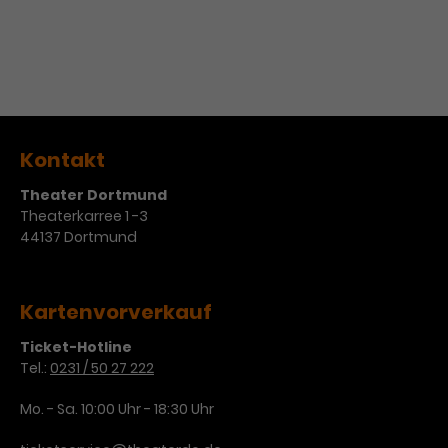
Werbekampagnen über
New London Moves
verschiedene Websites hinweg.
Kontakt
Theater Dortmund
Theaterkarree 1 -3
44137 Dortmund
Kartenvorverkauf
Ticket-Hotline
Tel.:
0231 / 50 27 222
Mo. - Sa. 10:00 Uhr - 18:30 Uhr