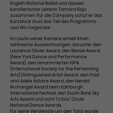
English National Ballet und dessen
Laufzeit
1 Tag
künstlerischer Leiterin Tamara Rojo
zusammen. Für die Company schuf er das
Name
Dieses Cookie wird von Google
_gcl_aw
Kurzstück
Dust
, das Teil des Programms
Analytics installiert. Das Cookie
Lest We Forget
war.
Anbieter
Google Ads
wird verwendet, um Informationen
darüber zu speichern, wie
Im Laufe seiner Karriere erhielt Khan
Laufzeit
3 Monate
Besucher*innen eine Website
zahlreiche Auszeichnungen, darunter den
nutzen, und hilft bei der Erstellung
Laurence Olivier Award, den Bessie Award
Dieses Cookie speichert
Zweck
eines Analyseberichts über die
(New York Dance and Performance
Informationen zu Werbeklicks und
Performance der Website. Die
Award), den renommierten ISPA
Zweck
dient der Zuordnung von
erhobenen Daten umfassen in
(International Society for the Performing
Conversions zu Google Ads-
anonymisierter Form die Anzahl
Kampagnen.
Arts) Distinguished Artist Award, den Fred
der Besuche, die Quelle, aus der sie
and Adele Astaire Award, den Herald
stammen, und die besuchten
Seiten.
Archangel Award beim Edinburgh
International Festival, den South Bank Sky
Name
_gcl_dc
Arts Award und acht Critics' Circle
National Dance Awards.
Anbieter
Google / DoubleClick
Name
_gat_UA-63561367-1
Für seine Verdienste um den Tanz wurde