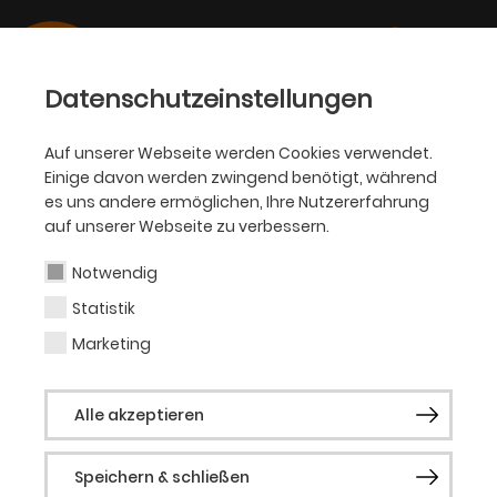
Datenschutzeinstellungen
Auf unserer Webseite werden Cookies verwendet.
Einige davon werden zwingend benötigt, während
BALLETT
es uns andere ermöglichen, Ihre Nutzererfahrung
auf unserer Webseite zu verbessern.
Akram Khan
Notwendig
Statistik
Choreograf (Gast)
Marketing
Akram Khan ist einer der meist gefeierten
Alle akzeptieren
und angesehenen Tanzkünstler der
Gegenwart. In etwas mehr als 19 Jahren
Speichern & schließen
hat er ein Werk geschaffen, das einen