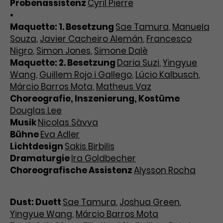
Probenassistenz
Cyril Pierre
•
Maquette: 1. Besetzung
Sae Tamura
,
Manuela
Souza
,
Javier Cacheiro Alemán
,
Francesco
Nigro
,
Simon Jones
,
Simone Dalè
Maquette: 2. Besetzung
Daria Suzi
,
Yingyue
Wang
,
Guillem Rojo i Gallego
,
Lúcio Kalbusch
,
Márcio Barros Mota
,
Matheus Vaz
Choreografie, Inszenierung, Kostüme
Douglas Lee
Musik
Nicolas Sàvva
Bühne
Eva Adler
Lichtdesign
Sakis Birbilis
Dramaturgie
Ira Goldbecher
Choreografische Assistenz
Alysson Rocha
Dust: Duett
Sae Tamura
,
Joshua Green
,
Yingyue Wang
,
Márcio Barros Mota