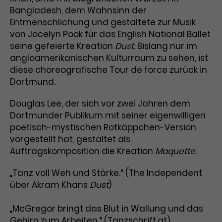
Werbekampagnen über
Bangladesh, dem Wahnsinn der
verschiedene Websites hinweg.
Entmenschlichung und gestaltete zur Musik
von Jocelyn Pook für das English National Ballet
seine gefeierte Kreation
Dust
. Bislang nur im
angloamerikanischen Kulturraum zu sehen, ist
diese choreografische Tour de force zurück in
Dortmund.
Douglas Lee, der sich vor zwei Jahren dem
Dortmunder Publikum mit seiner eigenwilligen
poetisch-mystischen Rotkäppchen-Version
vorgestellt hat, gestaltet als
Auftragskomposition die Kreation
Maquette
.
„Tanz voll Weh und Stärke.“ (The Independent
über Akram Khans
Dust
)
„McGregor bringt das Blut in Wallung und das
Gehirn zum Arbeiten.“ (Tanzschrift.at)