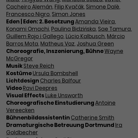
Cacheiro Alemán
,
Filip Kvačák
,
Simone Dalè
,
Francesco Nigro
,
Simon Jones
Eden | Eden: 2. Besetzung
Amanda Vieira
,
Konami Omachi
,
Paulina Bidzińska
,
Sae Tamura
,
Guillem Rojo i Gallego
,
Lúcio Kalbusch
,
Márcio
Barros Mota
,
Matheus Vaz
,
Joshua Green
Choreografie, Inszenierung, Bühne
Wayne
McGregor
Musik
Steve Reich
Kostüme
Ursula Bombshell
Lichtdesign
Charles Balfour
Video
Ravi Deepres
Visual Effects
Luke Unsworth
Choreografische Einstudierung
Antoine
Vereecken
Bühnenbildassistentin
Catherine Smith
Dramaturgische Betreuung Dortmund
Ira
Goldbecher