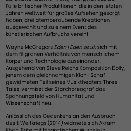
Fülle britischer Produktionen, die in den letzten
Laufzeit
3 Monate
Anbieter
Google Analytics
Jahren weltweit für großes Aufsehen gesorgt
haben, drei atemberaubende Kreationen
Dieses Cookie wird verwendet, um
Laufzeit
1 Minute
ausgewählt und zu einem Event des
Nutzerinteraktionen mit
künstlerischen Aufbruchs vereint.
Zweck
Werbeanzeigen zu messen und
Das ist ein von Google Analytics
Remarketing-Funktionen
gesetztes Cookie. Bestimmte
Wayne McGregors
bereitzustellen.
Eden | Eden
setzt sich mit
Daten werden nur maximal einmal
dem filigranen Verhältnis von menschlichem
pro Minute an Google Analytics
Zweck
gesendet. Solange es gesetzt ist,
Körper und Technologie auseinander.
werden bestimmte
Ausgehend von Steve Reichs Komposition Dolly,
Datenübertragungen
jenem dem gleichnamigen Klon- Schaf
Name
IDE
unterbunden.
gewidmeten Teil seines Musiktheaters Three
Anbieter
Google / DoubleClick
Tales, vermisst der Starchoreograf das
Spannungsfeld von Humanität und
Laufzeit
1 Jahr
Wissenschaft neu.
Dieses Cookie dient der Anzeige
Anlässlich des Gedenkens an den Ausbruch
personalisierter Werbung und
des 1. Weltkriegs (2014) widmete sich Akram
Zweck
misst die Wirksamkeit von
Khan, Brite mit biografischen Wurzeln in