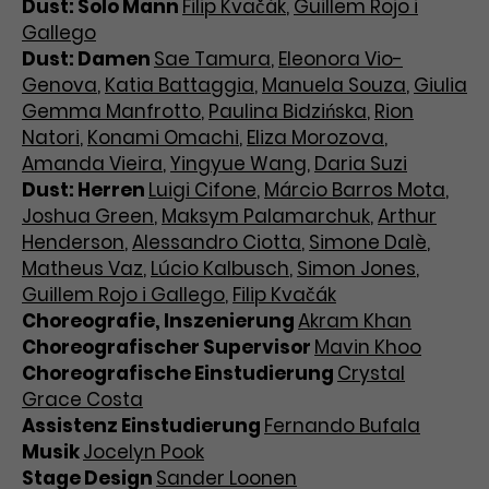
Dust: Solo Mann
Filip Kvačák
,
Guillem Rojo i
Gallego
Dust: Damen
Sae Tamura
,
Eleonora Vio-
Genova
,
Katia Battaggia
,
Manuela Souza
,
Giulia
Gemma Manfrotto
,
Paulina Bidzińska
,
Rion
Natori
,
Konami Omachi
,
Eliza Morozova
,
Amanda Vieira
,
Yingyue Wang
,
Daria Suzi
Dust: Herren
Luigi Cifone
,
Márcio Barros Mota
,
Joshua Green
,
Maksym Palamarchuk
,
Arthur
Henderson
,
Alessandro Ciotta
,
Simone Dalè
,
Matheus Vaz
,
Lúcio Kalbusch
,
Simon Jones
,
Guillem Rojo i Gallego
,
Filip Kvačák
Choreografie, Inszenierung
Akram Khan
Choreografischer Supervisor
Mavin Khoo
Choreografische Einstudierung
Crystal
Grace Costa
Assistenz Einstudierung
Fernando Bufala
Musik
Jocelyn Pook
Stage Design
Sander Loonen