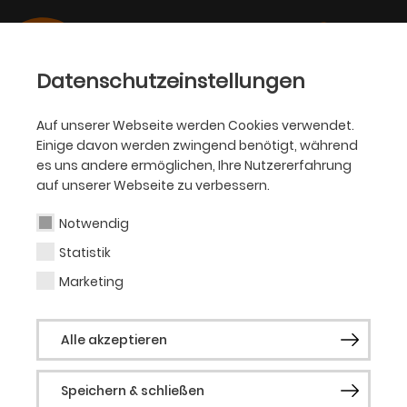
Datenschutzeinstellungen
Auf unserer Webseite werden Cookies verwendet.
Einige davon werden zwingend benötigt, während
OPER
es uns andere ermöglichen, Ihre Nutzererfahrung
auf unserer Webseite zu verbessern.
Alisa Kolosova
Notwendig
Statistik
Mezzosopran (Gast)
Marketing
Die russische Mezzosopranistin Alisa
Alle akzeptieren
Kolosova studierte Gesang in Moskau.
2009 nahm sie am Young Singers Project
Speichern & schließen
der Salzburger Festspiele teil und war in