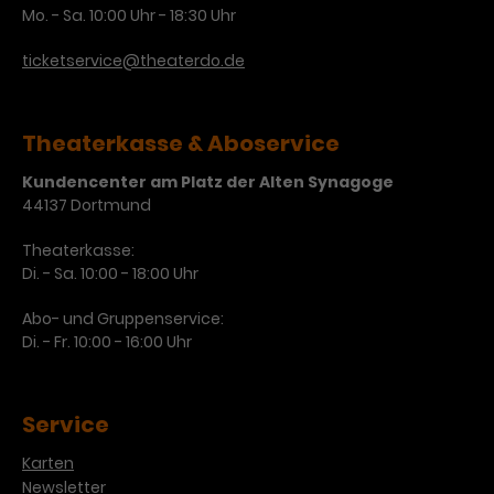
Mo. - Sa. 10:00 Uhr - 18:30 Uhr
Laufzeit
3 Monate
Anbieter
Google Analytics
ticketservice@theaterdo.de
Dieses Cookie wird verwendet, um
Laufzeit
1 Minute
Nutzerinteraktionen mit
Zweck
Werbeanzeigen zu messen und
Das ist ein von Google Analytics
Theaterkasse & Aboservice
Remarketing-Funktionen
gesetztes Cookie. Bestimmte
bereitzustellen.
Daten werden nur maximal einmal
Kundencenter am Platz der Alten Synagoge
pro Minute an Google Analytics
44137 Dortmund
Zweck
gesendet. Solange es gesetzt ist,
Theaterkasse:
werden bestimmte
Di. - Sa. 10:00 - 18:00 Uhr
Datenübertragungen
Name
IDE
unterbunden.
Abo- und Gruppenservice:
Anbieter
Google / DoubleClick
Di. - Fr. 10:00 - 16:00 Uhr
Laufzeit
1 Jahr
Service
Dieses Cookie dient der Anzeige
personalisierter Werbung und
Karten
Zweck
misst die Wirksamkeit von
Newsletter