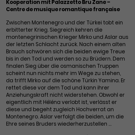
Kooperation mit Palazzetto Bru Zane –
Laufzeit
3 Monate
Centre de musique romantique française
Anbieter
Google Analytics
Dieses Cookie wird verwendet, um
Zwischen Montenegro und der Türkei tobt ein
Laufzeit
1 Minute
Nutzerinteraktionen mit
erbitterter Krieg. Siegreich kehren die
Zweck
Werbeanzeigen zu messen und
Das ist ein von Google Analytics
montenegrinischen Krieger Mirko und Aslar aus
Remarketing-Funktionen
gesetztes Cookie. Bestimmte
der letzten Schlacht zurück. Nach einem alten
bereitzustellen.
Daten werden nur maximal einmal
Brauch schwören sich die beiden ewige Treue
pro Minute an Google Analytics
bis in den Tod und werden so zu Brüdern. Dem
Zweck
gesendet. Solange es gesetzt ist,
finalen Sieg über die osmanischen Truppen
werden bestimmte
scheint nun nichts mehr im Wege zu stehen,
Datenübertragungen
Name
IDE
da trifft Mirko auf die schöne Türkin Yamina. Er
unterbunden.
rettet diese vor dem Tod und kann ihrer
Anbieter
Google / DoubleClick
Anziehungskraft nicht widerstehen. Obwohl er
eigentlich mit Héléna verlobt ist, verlässt er
Laufzeit
1 Jahr
diese und begeht zugleich Hochverrat an
Dieses Cookie dient der Anzeige
Montenegro. Aslar verfolgt die beiden, um die
personalisierter Werbung und
Ehre seines Bruders wiederherzustellen …
Zweck
misst die Wirksamkeit von