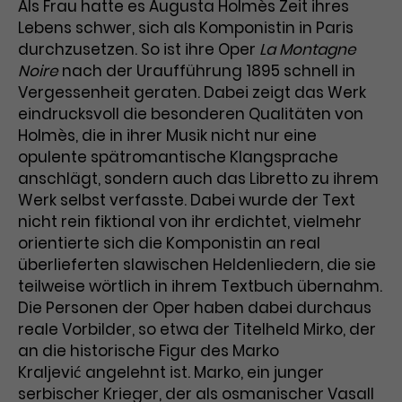
Werbekampagnen über
Als Frau hatte es Augusta Holmès Zeit ihres
verschiedene Websites hinweg.
Lebens schwer, sich als Komponistin in Paris
durchzusetzen. So ist ihre Oper
La Montagne
Noire
nach der Uraufführung 1895 schnell in
Vergessenheit geraten. Dabei zeigt das Werk
eindrucksvoll die besonderen Qualitäten von
Holmès, die in ihrer Musik nicht nur eine
opulente spätromantische Klangsprache
anschlägt, sondern auch das Libretto zu ihrem
Werk selbst verfasste. Dabei wurde der Text
nicht rein fiktional von ihr erdichtet, vielmehr
orientierte sich die Komponistin an real
überlieferten slawischen Heldenliedern, die sie
teilweise wörtlich in ihrem Textbuch übernahm.
Die Personen der Oper haben dabei durchaus
reale Vorbilder, so etwa der Titelheld Mirko, der
an die historische Figur des Marko
Kraljević angelehnt ist. Marko, ein junger
serbischer Krieger, der als osmanischer Vasall