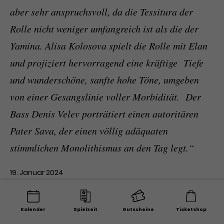
aber sehr anspruchsvoll, da die Tessitura der
Rolle nicht weniger umfangreich ist als die der
Yamina. Alisa Kolosova spielt die Rolle mit Elan
und projiziert hervorragend eine kräftige Tiefe
und wunderschöne, sanfte hohe Töne, umgeben
von einer Gesangslinie voller Morbidität. Der
Bass Denis Velev porträtiert einen autoritären
Pater Sava, der einen völlig adäquaten
stimmlichen Monolithismus an den Tag legt.“
19. Januar 2024
Kalender
Spielzeit
Gutscheine
Ticketshop
Olyrix (Frankreich)