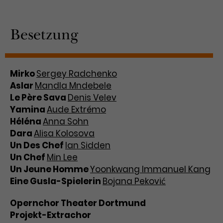
Besetzung
Mirko
Sergey Radchenko
Aslar
Mandla Mndebele
Le Père Sava
Denis Velev
Yamina
Aude Extrémo
Héléna
Anna Sohn
Dara
Alisa Kolosova
Un Des Chef
Ian Sidden
Un Chef
Min Lee
Un Jeune Homme
Yoonkwang Immanuel Kang
Eine Gusla-Spielerin
Bojana Peković
Opernchor Theater Dortmund
Projekt-Extrachor