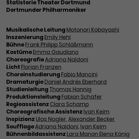
Statisterie Theater Dortmund
Dortmunder Philharmoniker
Musikalische Leitung
Motonori Kobayashi
Inszenierung
Emily Hehl
Bühne
Frank Philipp Schlößmann
Kostüme
Emma Gaudiano
Choreografie
Adriana Naldoni
Licht
Florian Franzen
Choreinstudierung
Fabio Mancini
Dramaturgie
Daniel Andrés Eberhard
Studienleitung
Thomas Hannig
Produktionsleitung
Fabian Schäfer
Regieassistenz
Clara Schamp
Choreografische Assistenz
Ivan Keim
Inspizienz
Ulas Nagler
,
Alexander Becker
Soufflage
Adriana Naldoni
,
Ivan Keim
Bühnenbildassistenz
Lara Manon Elena König