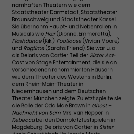
namhaften Theatern wie dem
Laufzeit
1 Tag
Staatstheater Darmstadt, Staatstheater
Braunschweig und Staatstheater Kassel.
Name
Dieses Cookie wird von Google
_gcl_aw
Sie übernahm Haupt- und Nebenrollen in
Analytics installiert. Das Cookie
Musicals wie
Hair
(Dionne, Emmeretta),
Anbieter
Google Ads
wird verwendet, um Informationen
Flashdance
(Kiki),
Footloose
(Vivian Moore)
darüber zu speichern, wie
und
Ragtime
(Sarahs Friend). Sie war u. a.
Laufzeit
3 Monate
Besucher*innen eine Website
als Deloris van Cartier Teil der
Sister Act
-
nutzen, und hilft bei der Erstellung
Dieses Cookie speichert
Cast von Stage Entertainment, die sie an
Zweck
eines Analyseberichts über die
Informationen zu Werbeklicks und
verschiedenen renommierten Häusern
Performance der Website. Die
Zweck
dient der Zuordnung von
erhobenen Daten umfassen in
wie dem Theater des Westens in Berlin,
Conversions zu Google Ads-
anonymisierter Form die Anzahl
dem Rhein-Main-Theater in
Kampagnen.
der Besuche, die Quelle, aus der sie
Niedernhausen und dem Deutschen
stammen, und die besuchten
Theater München zeigte. Zuletzt spielte sie
Seiten.
die Rolle der Oda Mae Brown in
Ghost –
Nachricht von Sam
, Mrs. van Hopper in
Name
_gcl_dc
Rebecca
bei den Domplatzfestspielen in
Magdeburg, Deloris van Cartier in
Sister
Anbieter
Google / DoubleClick
Name
_gat_UA-63561367-1