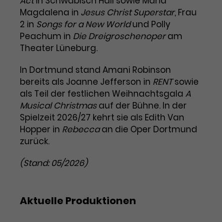
Act
in Schwäbisch Hall sowie Maria
Magdalena in
Jesus Christ Superstar
, Frau
Laufzeit
3 Monate
Anbieter
Google Analytics
2 in
Songs for a New World
und Polly
Peachum in
Dieses Cookie wird verwendet, um
Die Dreigroschenoper
am
Laufzeit
1 Minute
Nutzerinteraktionen mit
Theater Lüneburg.
Zweck
Werbeanzeigen zu messen und
Das ist ein von Google Analytics
Remarketing-Funktionen
In Dortmund stand Amani Robinson
gesetztes Cookie. Bestimmte
bereitzustellen.
Daten werden nur maximal einmal
bereits als Joanne Jefferson in
RENT
sowie
pro Minute an Google Analytics
als Teil der festlichen Weihnachtsgala
A
Zweck
gesendet. Solange es gesetzt ist,
Musical Christmas
auf der Bühne. In der
werden bestimmte
Spielzeit 2026/27 kehrt sie als Edith Van
Datenübertragungen
Name
IDE
Hopper in
Rebecca
an die Oper Dortmund
unterbunden.
zurück.
Anbieter
Google / DoubleClick
(Stand: 05/2026)
Laufzeit
1 Jahr
Dieses Cookie dient der Anzeige
Aktuelle Produktionen
personalisierter Werbung und
Zweck
misst die Wirksamkeit von