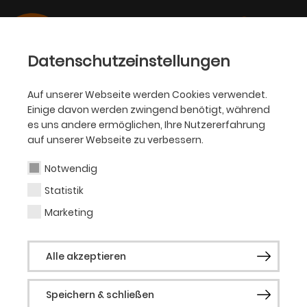
Datenschutzeinstellungen
Auf unserer Webseite werden Cookies verwendet.
Einige davon werden zwingend benötigt, während
OPER
es uns andere ermöglichen, Ihre Nutzererfahrung
auf unserer Webseite zu verbessern.
Amani Robinson
Notwendig
Statistik
Gast (Musical)
Marketing
Amani Robinson absolvierte ein
Alle akzeptieren
Diplomstudium in Bühnen- und
Konzertgesang sowie Operngesang an
Speichern & schließen
der Musikhochschule Lübeck. Dort wurden