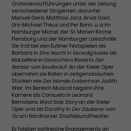
Benutzer*in wiedererkannt werden,
Oratorienaufführungen unter der Leitung
Marketing
und es wird Zugang zu
verschiedener Dirigenten, darunter
Laufzeit
2 Jahre
Diese Gruppe beinhaltet alle Scripte, die es uns
geschützten Bereichen gewährt.
Manuel Gera, Matthias Janz, Arvid Gast,
ermöglichen die Leistung unserer
Dieses Cookie wird von Google
Werbekampagnen zu analysieren und
Urs-Michael Theus und Per Borin, u. a im
Conversions zu messen. Außerdem helfen sie
Analytics installiert. Das Cookie
Hamburger Michel, der St. Marien Kirche
uns dabei Werbeanzeigen und Inhalte besser auf
wird verwendet, um
die Interessen unserer Nutzer abzustimmen.
Flensburg und der Hamburger Laeiszhalle.
Name
cookie_optin
Besucher*innen-, Sitzungs- und
Sie trat bei den Eutiner Festspielen als
Cookie-Informationen
Name
Kampagnendaten zu berechnen
_gcl_au
Barbara in
Eine Nacht in Venedig
sowie als
Anbieter
TYPO3
Zweck
und die Nutzung der Website für
Marzelline in Gioacchino Rossinis
Der
Anbieter
Google Ads
den Analysebericht der Website zu
Barbier von Sevilla
auf. An der Kieler Oper
Laufzeit
1 Monat
verfolgen. Die Cookies speichern
übernahm sie Rollen in zeitgenössischen
Laufzeit
3 Monate
Informationen anonym und weisen
Enthält die gewählten Tracking-
Stücken wie
Der blonde Eckbert
von Judith
eine zufallsgenerierte Nummer zu,
Zweck
Optin-Einstellungen.
Wird von Google verwendet, um
Weir. Im Bereich Musical begann ihre
um Besuche zu erkennen.
die Effizienz von Werbeanzeigen zu
Karriere als Consuelo in Leonard
messen und Conversions zu
Bernsteins
West Side Story
an der Kieler
Zweck
speichern. Dieses Cookie hilft dabei
Oper und als Dorothy in
Der Zauberer von
nachzuvollziehen, ob Nutzer über
Oz
am Nordharzer Städtebundtheater.
Name
_gid
Google-Anzeigen auf unsere
Website gelangt sind.
Es folgten zahlreiche Engagements an
Anbieter
Google Analytics