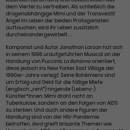
Werbekampagnen über
dem Viertel zu vertreiben. Als schließlich die
verschiedene Websites hinweg.
drogenabhängige Mimi und der Transvestit
Angel im Leben der beiden Protagonisten
auftauchen, wird ihr Leben zusätzlich
durcheinandergewirbelt …
Komponist und Autor Jonathan Larson hat sich
in seinem 1996 uraufgeführten Musical an der
Handlung von Puccinis
La Bohème
orientiert,
diese jedoch ins New Yorker East Village der
1990er-Jahre verlegt. Seine Bohèmiens sind
um Erfolg und Geld für die fällige Miete
(englisch: „rent“) ringende (Lebens-)
Künstler*innen. Mimi droht nicht an
Tuberkulose, sondern an den Folgen von AIDS
zu sterben. Und auch andere Figuren der
Handlung sind von der HIV-Pandemie
betroffen.
Rent
greift brisante Themen wie