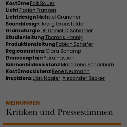
Kostüme
Falk Bauer
Licht
Florian Franzen
Lichtdesign
Michael Grundner
Sounddesign
Joerg Grünsfelder
Dramaturgie
Dr. Daniel C. Schindler
Studienleitung
Thomas Hannig
Produktionsleitung
Fabian Schäfer
Regieassistenz
Clara Schamp
Dancecaptain
Yara Hassan
Bühnenbildassistenz
Mara Lena Schönborn
Kostümassistenz
Renè Neumann
Inspizienz
Ulas Nagler
,
Alexander Becker
MEINUNGEN
Kritiken und Pressestimmen