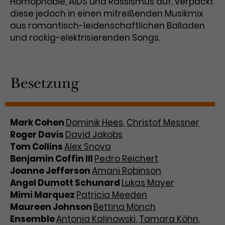
Homophobie, AIDS und Rassismus auf, verpackt
diese jedoch in einen mitreißenden Musikmix
aus romantisch-leidenschaftlichen Balladen
und rockig-elektrisierenden Songs.
Besetzung
Mark Cohen
Dominik Hees
,
Christof Messner
Roger Davis
David Jakobs
Tom Collins
Alex Snova
Benjamin Coffin III
Pedro Reichert
Joanne Jefferson
Amani Robinson
Angel Dumott Schunard
Lukas Mayer
Mimi Marquez
Patricia Meeden
Maureen Johnson
Bettina Mönch
Ensemble
Antonia Kalinowski
,
Tamara Köhn
,