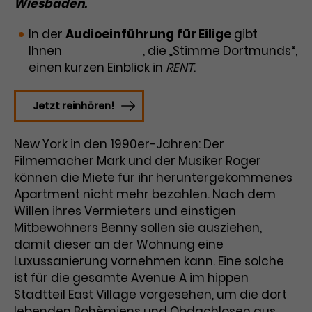
Wiesbaden.
Laufzeit
3 Monate
Anbieter
Google Analytics
In der
Audioeinführung
für Eilige
gibt
Ihnen
Tirzah Haase
Dieses Cookie wird verwendet, um
, die „Stimme Dortmunds“,
Laufzeit
1 Minute
Nutzerinteraktionen mit
einen kurzen Einblick in
RENT
.
Zweck
Werbeanzeigen zu messen und
Das ist ein von Google Analytics
Remarketing-Funktionen
gesetztes Cookie. Bestimmte
Jetzt reinhören!
bereitzustellen.
Daten werden nur maximal einmal
pro Minute an Google Analytics
Zweck
New York in den 1990er-Jahren: Der
gesendet. Solange es gesetzt ist,
werden bestimmte
Filmemacher Mark und der Musiker Roger
Datenübertragungen
können die Miete für ihr heruntergekommenes
Name
IDE
unterbunden.
Apartment nicht mehr bezahlen. Nach dem
Anbieter
Google / DoubleClick
Willen ihres Vermieters und einstigen
Mitbewohners Benny sollen sie ausziehen,
Laufzeit
1 Jahr
damit dieser an der Wohnung eine
Luxussanierung vornehmen kann. Eine solche
Dieses Cookie dient der Anzeige
ist für die gesamte Avenue A im hippen
personalisierter Werbung und
Stadtteil East Village vorgesehen, um die dort
Zweck
misst die Wirksamkeit von
lebenden Bohèmiens und Obdachlosen aus