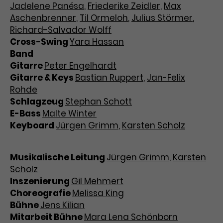
Jadelene Panésa
,
Friederike Zeidler
,
Max
Aschenbrenner
,
Til Ormeloh
,
Julius Störmer
,
Richard-Salvador Wolff
Cross-Swing
Yara Hassan
Band
Gitarre
Peter Engelhardt
Gitarre & Keys
Bastian Ruppert
,
Jan-Felix
Rohde
Schlagzeug
Stephan Schott
E-Bass
Malte Winter
Keyboard
Jürgen Grimm
,
Karsten Scholz
Musikalische Leitung
Jürgen Grimm
,
Karsten
Scholz
Inszenierung
Gil Mehmert
Choreografie
Melissa King
Bühne
Jens Kilian
Mitarbeit Bühne
Mara Lena Schönborn