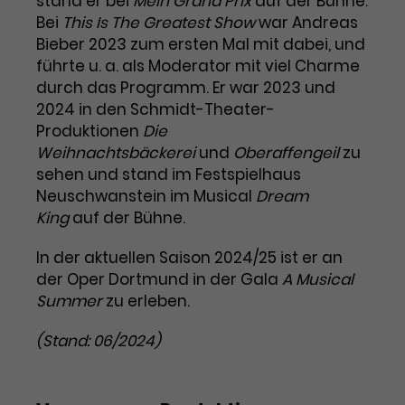
stand er bei
Mein Grand Prix
auf der Bühne.
Bei
This Is The Greatest Show
war Andreas
Laufzeit
1 Tag
Bieber 2023 zum ersten Mal mit dabei, und
führte u. a. als Moderator mit viel Charme
Name
Dieses Cookie wird von Google
_gcl_aw
durch das Programm. Er war 2023 und
Analytics installiert. Das Cookie
2024 in den Schmidt-Theater-
Anbieter
Google Ads
wird verwendet, um Informationen
Produktionen
darüber zu speichern, wie
Die
Laufzeit
3 Monate
Besucher*innen eine Website
Weihnachtsbäckerei
und
Oberaffengeil
zu
nutzen, und hilft bei der Erstellung
sehen und stand im Festspielhaus
Dieses Cookie speichert
Zweck
eines Analyseberichts über die
Neuschwanstein im Musical
Dream
Informationen zu Werbeklicks und
Performance der Website. Die
King
auf der Bühne.
Zweck
dient der Zuordnung von
erhobenen Daten umfassen in
Conversions zu Google Ads-
anonymisierter Form die Anzahl
In der aktuellen Saison 2024/25 ist er an
Kampagnen.
der Besuche, die Quelle, aus der sie
der Oper Dortmund in der Gala
A Musical
stammen, und die besuchten
Summer
zu erleben.
Seiten.
(Stand: 06/2024)
Name
_gcl_dc
Anbieter
Google / DoubleClick
Name
_gat_UA-63561367-1