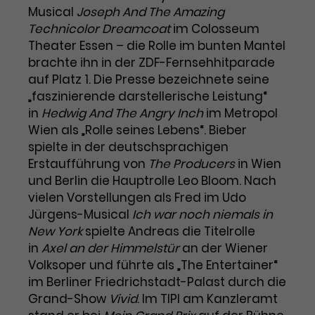
Benutzer*in wiedererkannt werden,
Marketing
Musical
Joseph And The Amazing
und es wird Zugang zu
Laufzeit
2 Jahre
Technicolor Dreamcoat
im Colosseum
Diese Gruppe beinhaltet alle Scripte, die es uns
geschützten Bereichen gewährt.
Theater Essen – die Rolle im bunten Mantel
ermöglichen die Leistung unserer
Dieses Cookie wird von Google
Werbekampagnen zu analysieren und
brachte ihn in der ZDF-Fernsehhitparade
Conversions zu messen. Außerdem helfen sie
Analytics installiert. Das Cookie
auf Platz 1. Die Presse bezeichnete seine
uns dabei Werbeanzeigen und Inhalte besser auf
wird verwendet, um
die Interessen unserer Nutzer abzustimmen.
„faszinierende darstellerische Leistung“
Name
cookie_optin
Besucher*innen-, Sitzungs- und
in
Hedwig And The Angry Inch
im Metropol
Cookie-Informationen
Name
Kampagnendaten zu berechnen
_gcl_au
Wien als „Rolle seines Lebens“. Bieber
Anbieter
TYPO3
Zweck
und die Nutzung der Website für
spielte in der deutschsprachigen
Anbieter
Google Ads
den Analysebericht der Website zu
Erstaufführung von
Laufzeit
1 Monat
The Producers
in Wien
verfolgen. Die Cookies speichern
Laufzeit
3 Monate
und Berlin die Hauptrolle Leo Bloom. Nach
Informationen anonym und weisen
Enthält die gewählten Tracking-
eine zufallsgenerierte Nummer zu,
vielen Vorstellungen als Fred im Udo
Zweck
Optin-Einstellungen.
Wird von Google verwendet, um
um Besuche zu erkennen.
Jürgens-Musical
Ich war noch niemals in
die Effizienz von Werbeanzeigen zu
New York
spielte Andreas die Titelrolle
messen und Conversions zu
in
Axel an der Himmelstür
an der Wiener
Zweck
speichern. Dieses Cookie hilft dabei
Volksoper und führte als „The Entertainer“
nachzuvollziehen, ob Nutzer über
Name
_gid
im Berliner Friedrichstadt-Palast durch die
Google-Anzeigen auf unsere
Grand-Show
Vivid
. Im TIPI am Kanzleramt
Website gelangt sind.
Anbieter
Google Analytics