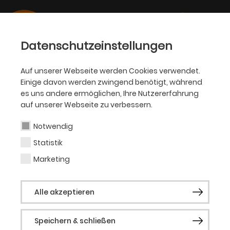
Datenschutzeinstellungen
Auf unserer Webseite werden Cookies verwendet.
Einige davon werden zwingend benötigt, während
OPER
es uns andere ermöglichen, Ihre Nutzererfahrung
auf unserer Webseite zu verbessern.
Andreas Bieber
Notwendig
Statistik
Gast (Musicalgala)
Marketing
Der Schauspieler und Sänger Andreas
Alle akzeptieren
Bieber sammelte in seiner Geburtsstadt
Mainz erste Bühnenerfahrungen: Im
Speichern & schließen
„Unterhaus“ spielte er Hauptrollen in