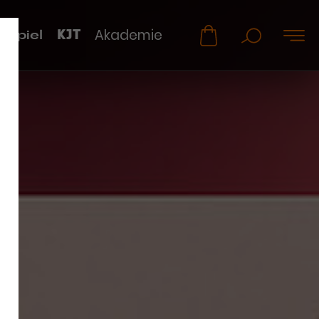
KJT
Akademie
uspiel