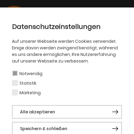
Datenschutzeinstellungen
Auf unserer Webseite werden Cookies verwendet.
Einige davon werden zwingend benötigt, während
KJT
es uns andere ermöglichen, Ihre Nutzererfahrung
auf unserer Webseite zu verbessern.
Anna Reizbikh
Notwendig
Statistik
Schauspielerin (Gast)
Marketing
Anna Reizbikh (*1996) kommt gebürtig aus
Alle akzeptieren
Tiflis, Georgien und lebt in Bochum. Seit
ihrem 13. Lebensjahr steht sie als Sängerin
Speichern & schließen
auf der Bühne. Aktuell ist sie in