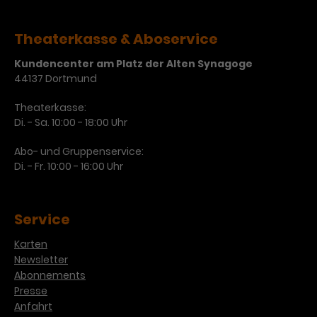
Laufzeit
3 Monate
Anbieter
Google Analytics
Theaterkasse & Aboservice
Dieses Cookie wird verwendet, um
Laufzeit
1 Minute
Kundencenter am Platz der Alten Synagoge
Nutzerinteraktionen mit
44137 Dortmund
Zweck
Werbeanzeigen zu messen und
Das ist ein von Google Analytics
Remarketing-Funktionen
gesetztes Cookie. Bestimmte
Theaterkasse:
bereitzustellen.
Daten werden nur maximal einmal
Di. - Sa. 10:00 - 18:00 Uhr
pro Minute an Google Analytics
Zweck
gesendet. Solange es gesetzt ist,
Abo- und Gruppenservice:
werden bestimmte
Di. - Fr. 10:00 - 16:00 Uhr
Datenübertragungen
Name
IDE
unterbunden.
Anbieter
Google / DoubleClick
Service
Laufzeit
1 Jahr
Karten
Newsletter
Dieses Cookie dient der Anzeige
Abonnements
personalisierter Werbung und
Presse
Zweck
misst die Wirksamkeit von
Anfahrt