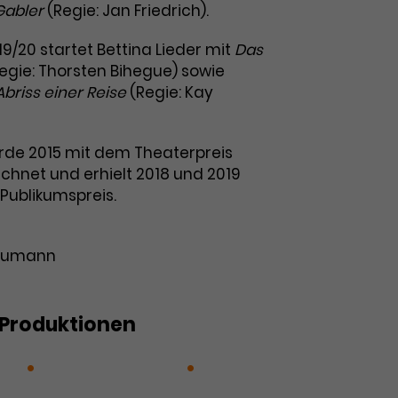
Gabler
(Regie: Jan Friedrich).
019/20 startet Bettina Lieder mit
Das
egie: Thorsten Bihegue) sowie
briss einer Reise
(Regie: Kay
urde 2015 mit dem Theaterpreis
chnet und erhielt 2018 und 2019
Publikumspreis.
 Baumann
Produktionen
ere
Der Kirschgarten
Hedda
UROPA