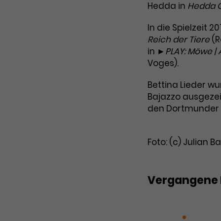
Hedda in
Hedda 
In die Spielzeit 2
Reich der Tiere
(R
in
►PLAY: Möwe | A
Voges).
Bettina Lieder w
Bajazzo ausgezei
den Dortmunder 
Foto: (c) Julian
Vergangene 
Das Reich der Ti
Gabler
ICH, E