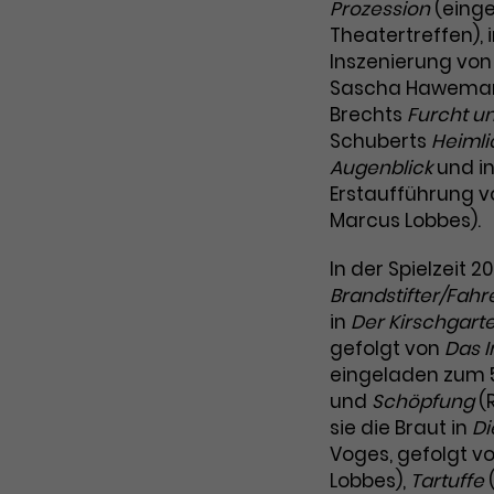
Zweck
Prozession
(einge
Cookie. Bestimmte Daten werden nur
zu messen und Remarketing-Funktionen
Theatertreffen),
maximal einmal pro Minute an Google
bereitzustellen.
Zweck
Inszenierung von
Analytics gesendet. Solange es gesetzt
Sascha Haweman
ist, werden bestimmte
Datenübertragungen unterbunden.
Brechts
Furcht un
Schuberts
Heimli
Name
IDE
Augenblick
und i
Erstaufführung v
Anbieter
Google / DoubleClick
Marcus Lobbes).
Laufzeit
1 Jahr
In der Spielzeit 2
Dieses Cookie dient der Anzeige
Brandstifter/Fahr
personalisierter Werbung und misst die
in
Der Kirschgart
Zweck
Wirksamkeit von Werbekampagnen über
gefolgt von
Das I
verschiedene Websites hinweg.
eingeladen zum 5
und
Schöpfung
(R
sie die Braut in
Di
Voges, gefolgt v
Lobbes),
Tartuffe