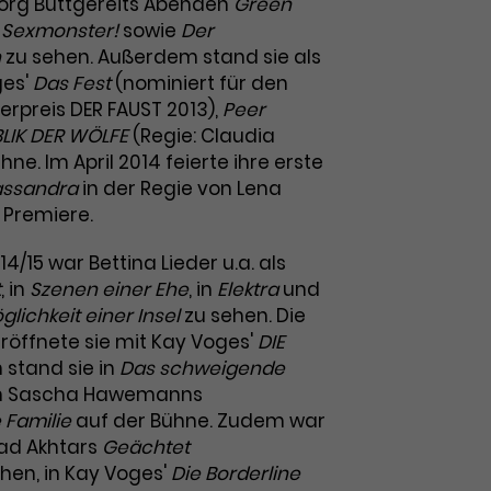
örg Buttgereits Abenden
Green
 Sexmonster!
sowie
Der
h
zu sehen. Außerdem stand sie als
ges'
Das Fest
(nominiert für den
rpreis DER FAUST 2013),
Peer
LIK DER WÖLFE
(Regie: Claudia
ne. Im April 2014 feierte ihre erste
assandra
in der Regie von Lena
 Premiere.
014/15 war Bettina Lieder u.a. als
t
, in
Szenen einer Ehe
, in
Elektra
und
glichkeit einer Insel
zu sehen. Die
 eröffnete sie mit Kay Voges'
DIE
 stand sie in
Das schweigende
in Sascha Hawemanns
 Familie
auf der Bühne. Zudem war
Ayad Akhtars
Geächtet
hen, in Kay Voges'
Die Borderline