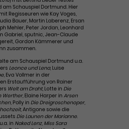
2010/11 ist Bettina Lieder festes
d am Schauspiel Dortmund. Hier
. mit Regisseuren wie Kay Voges,
audia Bauer, Martin Laberenz, Ersan
ph Mehler, Peter Jordan, Leonhard
n Gabriel, sputnic, Jean-Claude
ttgereit, Gordon Kämmerer und
nn zusammen.
ielte am Schauspiel Dortmund u.a.
ners
Leonce und Lena
, Luise
be
, Eva Vollmer in der
en Erstaufführung von Rainer
ers
Welt am Draht
, Lotte in
Die
n Werther
, Elaine Harper in
Arsen
chen
, Polly in
Die Dreigroschenoper
,
rhochzeit
, Antigone sowie die
Mussets
Die Launen der Marianne
.
.a. in
Naked Lenz
,
Miss Sara