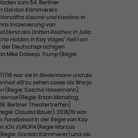
laden zum 54. Berliner
 in Gordon Kämmerers
 Horváths
Kasimir und Karoline
, in
ns Inszenierung von
d Elend des Dritten Reiches
, in Julia
che Helden
, in Kay Voges'
hell | ein
n der Deutschsprachigen
on Mike Daiseys
Trump
(Regie:
017/18 war sie in
Biedermann und die
enheit 451
zu sehen sowie als Warja
en
(Regie: Sascha Hawemann),
nternat
(Regie: Ersan Mondtag,
6. Berliner Theatertreffen)
egie: Claudia Bauer). 2018/19 war
e Parallelwelt
in der Regie von Kay
on
ICH, EUROPA
(Regie Marcus
(Regie: Gordon Kämmerer) und als