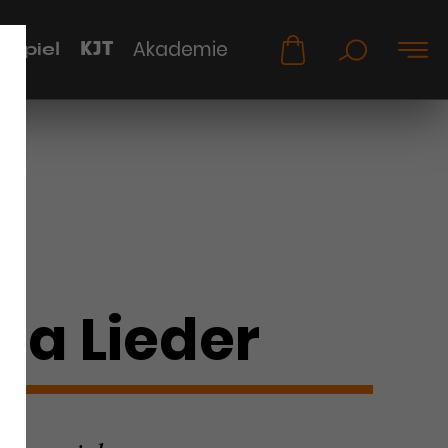
KJT
Akademie
uspiel
na Lieder