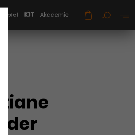
KJT
Akademie
uspiel
KER
stiane
öder