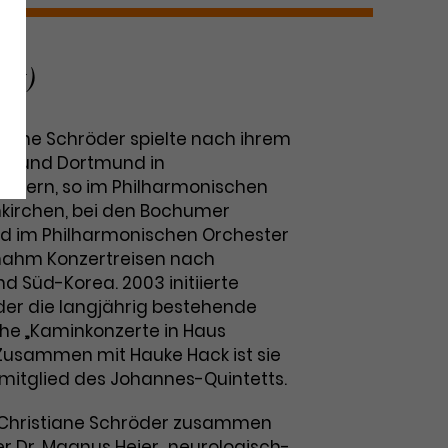
ast)
istiane Schröder spielte nach ihrem
en und Dortmund in
estern, so im Philharmonischen
kirchen, bei den Bochumer
d im Philharmonischen Orchester
rnahm Konzertreisen nach
nd Süd-Korea. 2003 initiierte
der die langjährig bestehende
e „Kaminkonzerte in Haus
Zusammen mit Hauke Hack ist sie
itglied des Johannes-Quintetts.
t Christiane Schröder zusammen
r Dr. Magnus Heier „neurologisch-