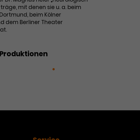
träge, mit denen sie u. a. beim
 Dortmund, beim Kölner
d dem Berliner Theater
at.
Produktionen
t: Cellissimo Plus
3.
 Capriccio