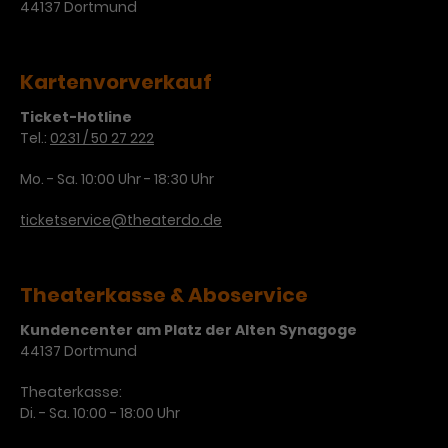
44137 Dortmund
Laufzeit
3 Monate
Anbieter
Google Analytics
Dieses Cookie wird verwendet, um
Laufzeit
1 Minute
Kartenvorverkauf
Nutzerinteraktionen mit
Zweck
Werbeanzeigen zu messen und
Ticket-Hotline
Das ist ein von Google Analytics
Remarketing-Funktionen
Tel.:
0231 / 50 27 222
gesetztes Cookie. Bestimmte
bereitzustellen.
Daten werden nur maximal einmal
Mo. - Sa. 10:00 Uhr - 18:30 Uhr
pro Minute an Google Analytics
Zweck
gesendet. Solange es gesetzt ist,
ticketservice@theaterdo.de
werden bestimmte
Datenübertragungen
Name
IDE
unterbunden.
Theaterkasse & Aboservice
Anbieter
Google / DoubleClick
Kundencenter am Platz der Alten Synagoge
Laufzeit
1 Jahr
44137 Dortmund
Dieses Cookie dient der Anzeige
Theaterkasse:
personalisierter Werbung und
Di. - Sa. 10:00 - 18:00 Uhr
Zweck
misst die Wirksamkeit von