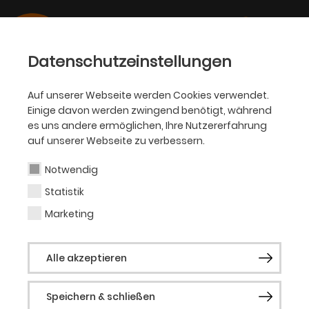
Datenschutzeinstellungen
Auf unserer Webseite werden Cookies verwendet.
Einige davon werden zwingend benötigt, während
OPER
es uns andere ermöglichen, Ihre Nutzererfahrung
auf unserer Webseite zu verbessern.
Constanza Pérez de
Lara Bonatti
Notwendig
Statistik
Marketing
Gast (Musical)
Alle akzeptieren
Constanza Pérez de Lara Bonatti zog im
Alter von 19 Jahren von Mexiko-Stadt nach
Speichern & schließen
Berlin, um im deutschsprachigen Raum