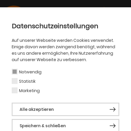
Datenschutzeinstellungen
Auf unserer Webseite werden Cookies verwendet.
Einige davon werden zwingend benötigt, während
BALLETT
es uns andere ermöglichen, Ihre Nutzererfahrung
auf unserer Webseite zu verbessern.
Cooper Tate
Notwendig
Statistik
Tänzer
Marketing
Geboren in Australien. Ausgebildet an der
Alle akzeptieren
Queensland Ballet Academy, der Margot
Fonteyn Academy of Ballet sowie an der
Speichern & schließen
Staatlichen Ballettschule Berlin. Ab 2026