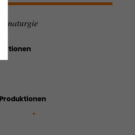
ramaturgie
duktionen
stand
chenoper
Produktionen
der Tatort
Glitzer, Glamour