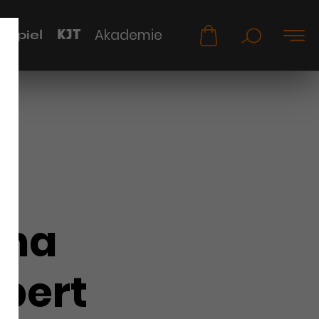
KJT
Akademie
uspiel
ima
bert