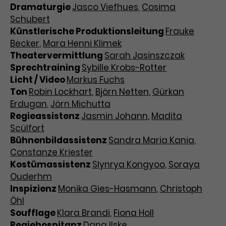
Dramaturgie
Jasco Viefhues
,
Cosima
Schubert
Künstlerische Produktionsleitung
Frauke
Becker
,
Mara Henni Klimek
Theatervermittlung
Sarah Jasinszczak
Sprechtraining
Sybille Krobs-Rotter
Licht / Video
Markus Fuchs
Ton
Robin Lockhart
,
Björn Netten
,
Gürkan
Erdugan
,
Jörn Michutta
Regieassistenz
Jasmin Johann
,
Madita
Scülfort
Bühnenbildassistenz
Sandra Maria Kania
,
Constanze Kriester
Kostümassistenz
Slynrya Kongyoo
,
Soraya
Ouderhm
Inspizienz
Monika Gies-Hasmann
,
Christoph
Öhl
Soufflage
Klara Brandi
,
Fiona Holl
Regiehospitanz
Dana Ilske