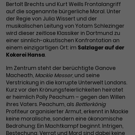
Bertolt Brechts und Kurt Weills Frontalangriff
Laufzeit
3 Monate
Anbieter
Google Analytics
auf die sogenannte bürgerliche Moral. Unter
der Regie von Julia Wissert und der
Dieses Cookie wird verwendet, um
Laufzeit
1 Minute
musikalischen Leitung von Yotam Schlezinger
Nutzerinteraktionen mit
wird dieser zeitlose Klassiker in Dortmund zu
Zweck
Werbeanzeigen zu messen und
Das ist ein von Google Analytics
einer sinnlich-akustischen Konfrontation an
Remarketing-Funktionen
gesetztes Cookie. Bestimmte
einem einzigartigen Ort: im
Salzlager auf der
bereitzustellen.
Daten werden nur maximal einmal
Kokerei Hansa
.
pro Minute an Google Analytics
Zweck
gesendet. Solange es gesetzt ist,
Im Zentrum steht der berüchtigte Ganove
werden bestimmte
Macheath,
Mackie Messer
, und seine
Datenübertragungen
Name
IDE
Verstrickung in die korrupte Unterwelt Londons.
unterbunden.
Kurz vor den Krönungsfeierlichkeiten heiratet
Anbieter
Google / DoubleClick
er heimlich Polly Peachum – gegen den Willen
Laufzeit
1 Jahr
ihres Vaters. Peachum, als
Bettlerkönig
Profiteur organisierter Armut, erkennt in Mackie
Dieses Cookie dient der Anzeige
keine moralische, sondern eine ökonomische
personalisierter Werbung und
Bedrohung: Ein Machtkampf beginnt. Intrigen,
Zweck
misst die Wirksamkeit von
Bestechung, Verrat und Mord sind dabei keine