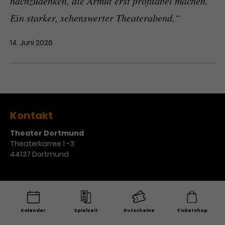
nachzudenken, die Armut erst profitabel machen.
Ein starker, sehenswerter Theaterabend.“
14. Juni 2026
Kontakt
Theater Dortmund
Theaterkarree 1 -3
44137 Dortmund
Kartenvorverkauf
Ticket-Hotline
Kalender
Spielzeit
Gutscheine
Ticketshop
Tel.:
0231 / 50 27 222