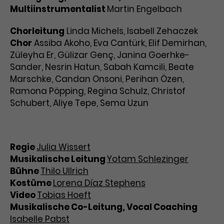
Multiinstrumentalist
Martin Engelbach
Chorleitung
Linda Michels, Isabell Zehaczek
Chor
Assiba Akoho, Eva Cantürk, Elif Demirhan,
Züleyha Er, Gülizar Genç, Janina Goerhke-
Sander, Nesrin Hatun, Sabah Kamcili, Beate
Marschke, Candan Onsoni, Perihan Özen,
Ramona Pöpping, Regina Schulz, Christof
Schubert, Aliye Tepe, Sema Uzun
Regie
Julia Wissert
Musikalische Leitung
Yotam Schlezinger
Bühne
Thilo Ullrich
Kostüme
Lorena Díaz Stephens
Video
Tobias Hoeft
Musikalische Co-Leitung, Vocal Coaching
Isabelle Pabst