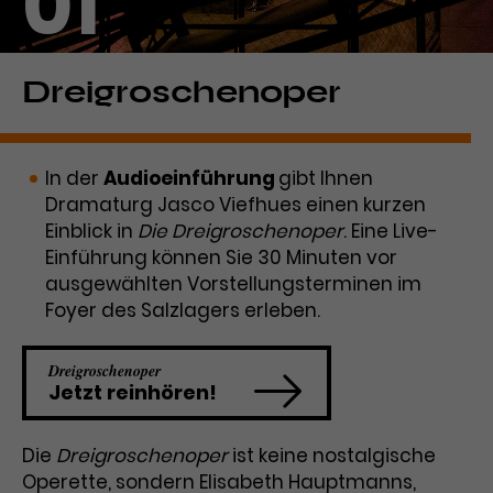
01
Laufzeit
1 Tag
Name
Dieses Cookie wird von Google
_gcl_aw
Dreigroschenoper
Analytics installiert. Das Cookie
Anbieter
Google Ads
wird verwendet, um Informationen
darüber zu speichern, wie
In der
Audioeinführung
gibt Ihnen
Laufzeit
3 Monate
Besucher*innen eine Website
Dramaturg Jasco Viefhues einen kurzen
nutzen, und hilft bei der Erstellung
Dieses Cookie speichert
Einblick in
Die Dreigroschenoper
. Eine Live-
Zweck
eines Analyseberichts über die
Informationen zu Werbeklicks und
Performance der Website. Die
Einführung können Sie 30 Minuten vor
Zweck
dient der Zuordnung von
erhobenen Daten umfassen in
ausgewählten Vorstellungsterminen im
Conversions zu Google Ads-
anonymisierter Form die Anzahl
Foyer des Salzlagers erleben.
Kampagnen.
der Besuche, die Quelle, aus der sie
stammen, und die besuchten
Dreigroschenoper
Seiten.
Jetzt reinhören!
Name
_gcl_dc
Die
Dreigroschenoper
ist keine nostalgische
Anbieter
Google / DoubleClick
Operette, sondern Elisabeth Hauptmanns,
Name
_gat_UA-63561367-1