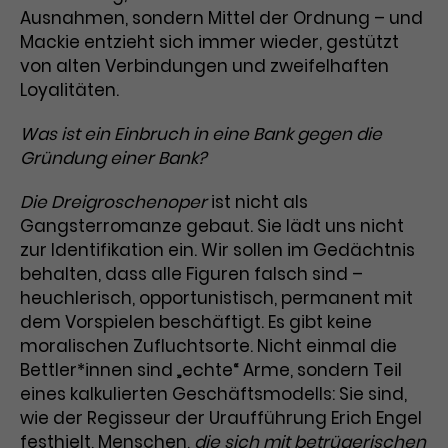
Werbekampagnen über
Ausnahmen, sondern Mittel der Ordnung – und
verschiedene Websites hinweg.
Mackie entzieht sich immer wieder, gestützt
von alten Verbindungen und zweifelhaften
Loyalitäten.
Was ist ein Einbruch in eine Bank gegen die
Gründung einer Bank?
Die Dreigroschenoper
ist nicht als
Gangsterromanze gebaut. Sie lädt uns nicht
zur Identifikation ein. Wir sollen im Gedächtnis
behalten, dass alle Figuren falsch sind –
heuchlerisch, opportunistisch, permanent mit
dem Vorspielen beschäftigt. Es gibt keine
moralischen Zufluchtsorte. Nicht einmal die
Bettler*innen sind „echte“ Arme, sondern Teil
eines kalkulierten Geschäftsmodells: Sie sind,
wie der Regisseur der Uraufführung Erich Engel
festhielt, Menschen,
die sich mit betrügerischen