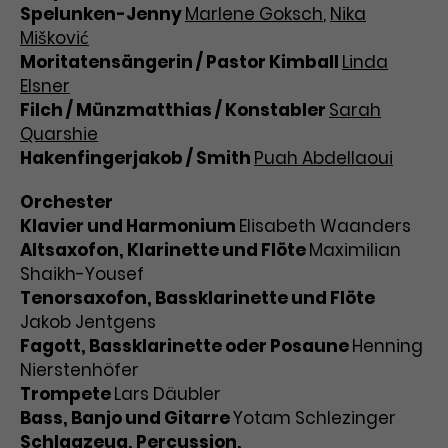
Spelunken-Jenny
Marlene Goksch
,
Nika
Mišković
Moritatensängerin / Pastor Kimball
Linda
Elsner
Filch / Münzmatthias / Konstabler
Sarah
Quarshie
Hakenfingerjakob / Smith
Puah Abdellaoui
Orchester
Klavier und Harmonium
Elisabeth Waanders
Altsaxofon, Klarinette und Flöte
Maximilian
Shaikh-Yousef
Tenorsaxofon, Bassklarinette und Flöte
Jakob Jentgens
Fagott, Bassklarinette oder Posaune
Henning
Nierstenhöfer
Trompete
Lars Däubler
Bass, Banjo und Gitarre
Yotam Schlezinger
Schlagzeug, Percussion,