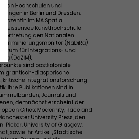
hte an Hochschulen und
htungen in Berlin und Dresden.
astdozentin im MA Spatial
er Weissensee Kunsthochschule
 in Vertretung den Nationalen
iskriminierungsmonitor (NaDiRa)
ntrum für Integrations- und
ung (DeZIM).
erpunkte sind postkoloniale
migrantisch-diasporische
k, kritische Integrationsforschung
k. Ihre Publikationen sind in
ammelbänden, Journals und
ienen, demnächst erscheint der
pean Cities: Modernity, Race and
Manchester University Press, den
ni Picker, University of Glasgow,
, sowie ihr Artikel „Städtische