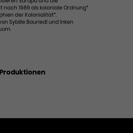
isieren: Europa und die
t nach 1989 als koloniale Ordnung“
ien der Kolonialität“,
n Sybille Bauriedl und Inken
uom.
Produktionen
...