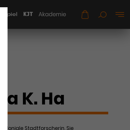
KJT
Akademie
uspiel
oa K. Ha
tkoloniale Stadtforscherin. Sie