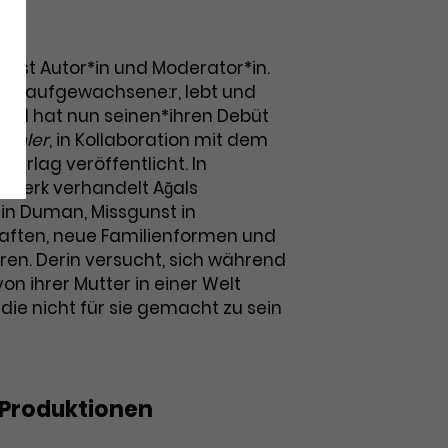
r) ist Autor*in und Moderator*in.
rg aufgewachsene:r, lebt und
n und hat nun seinen*ihren Debüt
renler
, in Kollaboration mit dem
 Verlag veröffentlicht. In
twerk verhandelt Ağals
rin Duman, Missgunst in
aften, neue Familienformen und
ren. Derin versucht, sich während
n ihrer Mutter in einer Welt
die nicht für sie gemacht zu sein
Produktionen