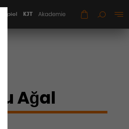
KJT
Akademie
uspiel
u Ağal