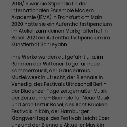
Benutzer*in wiedererkannt werden,
2018/19 war sie Stipendiatin der
Marketing
und es wird Zugang zu
Internationalen Ensemble Modern
Laufzeit
2 Jahre
Diese Gruppe beinhaltet alle Scripte, die es uns
geschützten Bereichen gewährt.
Akademie (IEMA) in Frankfurt am Main.
ermöglichen die Leistung unserer
Dieses Cookie wird von Google
Werbekampagnen zu analysieren und
2020 hatte sie ein Aufenthaltsstipendium
Conversions zu messen. Außerdem helfen sie
Analytics installiert. Das Cookie
im Atelier zum kleinen Markgräflerhof in
uns dabei Werbeanzeigen und Inhalte besser auf
wird verwendet, um
die Interessen unserer Nutzer abzustimmen.
Basel, 2021 ein Aufenthaltsstipendium im
Name
cookie_optin
Besucher*innen-, Sitzungs- und
Künstlerhof Schreyahn.
Cookie-Informationen
Name
Kampagnendaten zu berechnen
_gcl_au
Anbieter
TYPO3
Zweck
und die Nutzung der Website für
Ihre Werke wurden aufgeführt u. a. im
Anbieter
Google Ads
den Analysebericht der Website zu
Rahmen der Wittener Tage für neue
Laufzeit
1 Monat
verfolgen. Die Cookies speichern
Kammermusik, der Gaudeamus
Laufzeit
3 Monate
Informationen anonym und weisen
Muziekweek in Utrecht, der Biennale in
Enthält die gewählten Tracking-
eine zufallsgenerierte Nummer zu,
Zweck
Venedig, des Festivals Ultraschall Berlin,
Optin-Einstellungen.
Wird von Google verwendet, um
um Besuche zu erkennen.
der Bludenzer Tage zeitgemäßer Musik,
die Effizienz von Werbeanzeigen zu
messen und Conversions zu
der Zeiträume – Biennale für Neue Musik
Zweck
speichern. Dieses Cookie hilft dabei
und Architektur Basel, des Acht Brücken
nachzuvollziehen, ob Nutzer über
Festivals in Köln, der Hamburger
Name
_gid
Google-Anzeigen auf unsere
Klangwerktage, des Festivals Leicht über
Website gelangt sind.
Linz und der Biennale Aktueller Musik in
Anbieter
Google Analytics