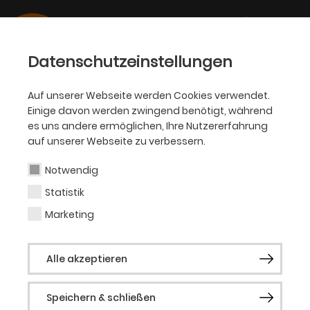
Datenschutzeinstellungen
Auf unserer Webseite werden Cookies verwendet.
Einige davon werden zwingend benötigt, während
OPER
es uns andere ermöglichen, Ihre Nutzererfahrung
auf unserer Webseite zu verbessern.
Elnaz Seyedi
Notwendig
Statistik
Composer in Residence
Marketing
Elnaz Seyedi wurde 1982 in Teheran (Iran)
Alle akzeptieren
geboren. 2000–2005 studierte sie ebenda
Informatik an der Islamischen Azad-
Speichern & schließen
Universität. In dieser Zeit nahm sie