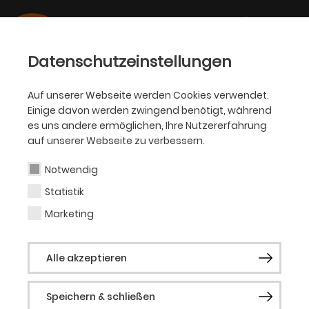
Datenschutzeinstellungen
Auf unserer Webseite werden Cookies verwendet.
Einige davon werden zwingend benötigt, während
OPER
es uns andere ermöglichen, Ihre Nutzererfahrung
auf unserer Webseite zu verbessern.
Fabius Tietje
Notwendig
Statistik
FSJ Kultur
Marketing
Alle akzeptieren
Vergangene Produktionen
Inside Carmen
Speichern & schließen
Nixon in China