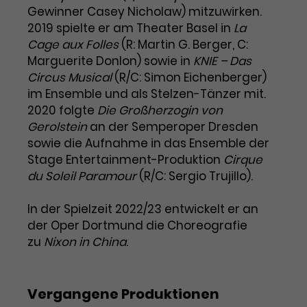
Benutzer*in wiedererkannt werden,
Marketing
Gewinner Casey Nicholaw) mitzuwirken.
und es wird Zugang zu
Laufzeit
2 Jahre
2019 spielte er am Theater Basel in
La
Diese Gruppe beinhaltet alle Scripte, die es uns
geschützten Bereichen gewährt.
Cage aux Folles
(R: Martin G. Berger, C:
ermöglichen die Leistung unserer
Dieses Cookie wird von Google
Werbekampagnen zu analysieren und
Marguerite Donlon) sowie in
KNIE – Das
Conversions zu messen. Außerdem helfen sie
Analytics installiert. Das Cookie
Circus Musical
(R/C: Simon Eichenberger)
uns dabei Werbeanzeigen und Inhalte besser auf
wird verwendet, um
die Interessen unserer Nutzer abzustimmen.
im Ensemble und als Stelzen-Tänzer mit.
Name
cookie_optin
Besucher*innen-, Sitzungs- und
2020 folgte
Die Großherzogin von
Cookie-Informationen
Name
Kampagnendaten zu berechnen
_gcl_au
Gerolstein
an der Semperoper Dresden
Anbieter
TYPO3
Zweck
und die Nutzung der Website für
sowie die Aufnahme in das Ensemble der
Anbieter
Google Ads
den Analysebericht der Website zu
Stage Entertainment-Produktion
Laufzeit
1 Monat
Cirque
verfolgen. Die Cookies speichern
Laufzeit
3 Monate
du Soleil Paramour
(R/C: Sergio Trujillo).
Informationen anonym und weisen
Enthält die gewählten Tracking-
eine zufallsgenerierte Nummer zu,
Zweck
Optin-Einstellungen.
Wird von Google verwendet, um
um Besuche zu erkennen.
In der Spielzeit 2022/23 entwickelt er an
die Effizienz von Werbeanzeigen zu
der Oper Dortmund die Choreografie
messen und Conversions zu
zu
Nixon in China
.
Zweck
speichern. Dieses Cookie hilft dabei
nachzuvollziehen, ob Nutzer über
Name
_gid
Google-Anzeigen auf unsere
Vergangene Produktionen
Website gelangt sind.
Anbieter
Google Analytics