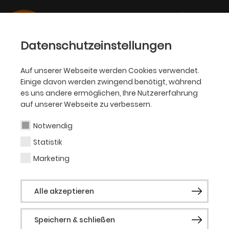
Datenschutzeinstellungen
Auf unserer Webseite werden Cookies verwendet.
Einige davon werden zwingend benötigt, während
OPER
es uns andere ermöglichen, Ihre Nutzererfahrung
auf unserer Webseite zu verbessern.
Gabriele Bruschi
Notwendig
Statistik
Choreograf (Gast)
Marketing
Der auf Sizilien geborene Gabriele Bruschi
Alle akzeptieren
begann im Alter von 16 Jahren eine
professionelle Ausbildung zum Tänzer am
Speichern & schließen
Teatro dell’Opera di Roma. Hier wirkte er in