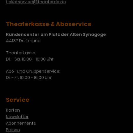
ticketservice@theaterdo.de
Laufzeit
3 Monate
Anbieter
Google Analytics
Dieses Cookie wird verwendet, um
Laufzeit
1 Minute
Theaterkasse & Aboservice
Nutzerinteraktionen mit
Zweck
Werbeanzeigen zu messen und
Kundencenter am Platz der Alten Synagoge
Das ist ein von Google Analytics
44137 Dortmund
Remarketing-Funktionen
gesetztes Cookie. Bestimmte
bereitzustellen.
Daten werden nur maximal einmal
Theaterkasse:
pro Minute an Google Analytics
Zweck
Di. - Sa. 10:00 - 18:00 Uhr
gesendet. Solange es gesetzt ist,
werden bestimmte
Abo- und Gruppenservice:
Datenübertragungen
Name
IDE
Di. - Fr. 10:00 - 16:00 Uhr
unterbunden.
Anbieter
Google / DoubleClick
Service
Laufzeit
1 Jahr
Karten
Dieses Cookie dient der Anzeige
Newsletter
personalisierter Werbung und
Abonnements
Zweck
misst die Wirksamkeit von
Presse