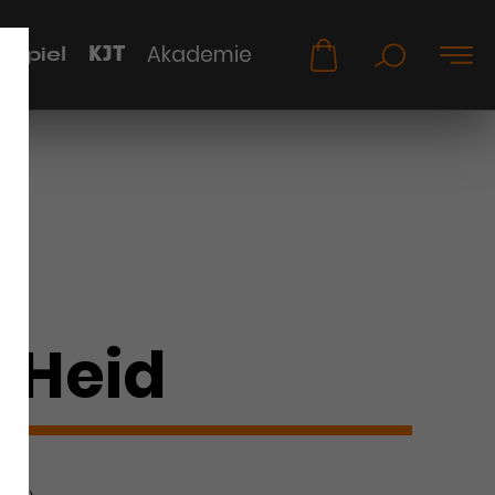
KJT
Akademie
uspiel
a Heid