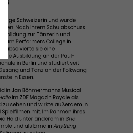
al)
ebürtige Schweizerin und wurde
geboren. Nach ihrem Schulabschuss
Ausbildung zur Tänzerin und
rin am Performers College in
n absolvierte sie eine
ende Ausbildung an der Paul-
hule in Berlin und studiert seit
 Gesang und Tanz an der Folkwang
nste in Essen.
eid in Jan Böhmermanns Musical
Halle
im ZDF Magazin Royale als
 zu sehen und wirkte außerdem in
 Spielfilmen mit. Im Rahmen ihres
ia Heid unter anderem in
She
mble und als Erma in
Anything