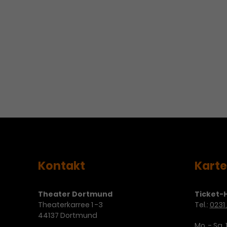
Kontakt
Kart
Theater Dortmund
Ticket-H
Theaterkarree 1 -3
Tel.:
0231 
44137 Dortmund
Mo. - Sa. 