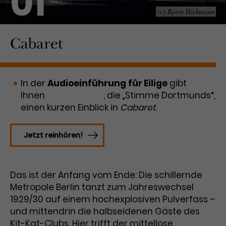
01
(c) Björn Hickmann
Laufzeit
1 Tag
Cabaret
Name
Dieses Cookie wird von Google
_gcl_aw
Analytics installiert. Das Cookie
Anbieter
Google Ads
wird verwendet, um Informationen
darüber zu speichern, wie
In der
Laufzeit
Audioeinführung
3 Monate
für Eilige
gibt
Besucher*innen eine Website
Ihnen
Tirzah Haase
nutzen, und hilft bei der Erstellung
, die „Stimme Dortmunds“,
Dieses Cookie speichert
Zweck
eines Analyseberichts über die
einen kurzen Einblick in
Cabaret
.
Informationen zu Werbeklicks und
Performance der Website. Die
Zweck
dient der Zuordnung von
erhobenen Daten umfassen in
Jetzt reinhören!
Conversions zu Google Ads-
anonymisierter Form die Anzahl
Kampagnen.
der Besuche, die Quelle, aus der sie
stammen, und die besuchten
Seiten.
Das ist der Anfang vom Ende: Die schillernde
Metropole Berlin tanzt zum Jahreswechsel
Name
_gcl_dc
1929/30 auf einem hochexplosiven Pulverfass –
und mittendrin die halbseidenen Gäste des
Anbieter
Google / DoubleClick
Name
_gat_UA-63561367-1
Kit-Kat-Clubs. Hier trifft der mittellose