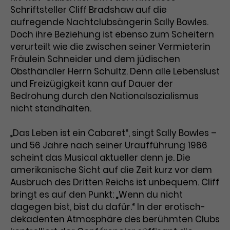
Schriftsteller Cliff Bradshaw auf die
Laufzeit
3 Monate
Anbieter
Google Analytics
aufregende Nachtclubsängerin Sally Bowles.
Doch ihre Beziehung ist ebenso zum Scheitern
Dieses Cookie wird verwendet, um
Laufzeit
1 Minute
verurteilt wie die zwischen seiner Vermieterin
Nutzerinteraktionen mit
Fräulein Schneider und dem jüdischen
Zweck
Werbeanzeigen zu messen und
Das ist ein von Google Analytics
Obsthändler Herrn Schultz. Denn alle Lebenslust
Remarketing-Funktionen
gesetztes Cookie. Bestimmte
bereitzustellen.
und Freizügigkeit kann auf Dauer der
Daten werden nur maximal einmal
pro Minute an Google Analytics
Bedrohung durch den Nationalsozialismus
Zweck
gesendet. Solange es gesetzt ist,
nicht standhalten.
werden bestimmte
Datenübertragungen
Name
IDE
„Das Leben ist ein Cabaret“, singt Sally Bowles –
unterbunden.
und 56 Jahre nach seiner Uraufführung 1966
Anbieter
Google / DoubleClick
scheint das Musical aktueller denn je. Die
amerikanische Sicht auf die Zeit kurz vor dem
Laufzeit
1 Jahr
Ausbruch des Dritten Reichs ist unbequem. Cliff
bringt es auf den Punkt: „Wenn du nicht
Dieses Cookie dient der Anzeige
dagegen bist, bist du dafür.“ In der erotisch-
personalisierter Werbung und
dekadenten Atmosphäre des berühmten Clubs
Zweck
misst die Wirksamkeit von