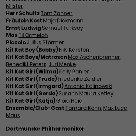
Milster
Herr Schultz
Tom Zahner
Fräulein Kost
Maja Dickmann
Ernst Ludwig
Samuel Türksoy
Max
Til Ormeloh
Piccolo
Julius Störmer
Kit Kat Boy (Bobby)
Nils Karsten
Kit Kat Boys/Matrosen
Max Aschenbrenner
,
Benedikt Peters
,
Juri Menke
Kit Kat Girl (Wilma)
Kelly Panier
Kit Kat Girl (Trude)
Friederike Zeidler
Kit Kat Girl (Irmgard)
Antonia Kalinowski
Kit Kat Girl (Gerda)
Susann Maura Ketley
Kit Kat Girl (Katja)
Gioia Heid
Ensemble/Club-Gast
Tamara Köhn
,
Max Luca
Maus
Dortmunder Philharmoniker