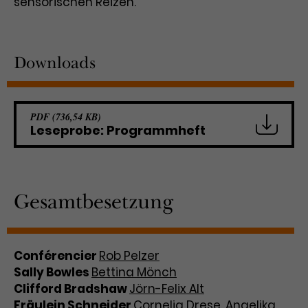
sensorischen Reizen.
Downloads
PDF (736,54 KB)
Leseprobe: Programmheft
Gesamtbesetzung
Conférencier
Rob Pelzer
Sally Bowles
Bettina Mönch
Clifford Bradshaw
Jörn-Felix Alt
Fräulein Schneider
Cornelia Drese
,
Angelika