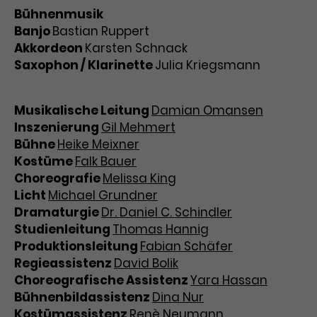
Bühnenmusik
Banjo
Bastian Ruppert
Akkordeon
Karsten Schnack
Saxophon / Klarinette
Julia Kriegsmann
Musikalische Leitung
Damian Omansen
Inszenierung
Gil Mehmert
Bühne
Heike Meixner
Kostüme
Falk Bauer
Choreografie
Melissa King
Licht
Michael Grundner
Dramaturgie
Dr. Daniel C. Schindler
Studienleitung
Thomas Hannig
Produktionsleitung
Fabian Schäfer
Regieassistenz
David Bolik
Choreografische Assistenz
Yara Hassan
Bühnenbildassistenz
Dina Nur
Kostümassistenz
Renè Neumann