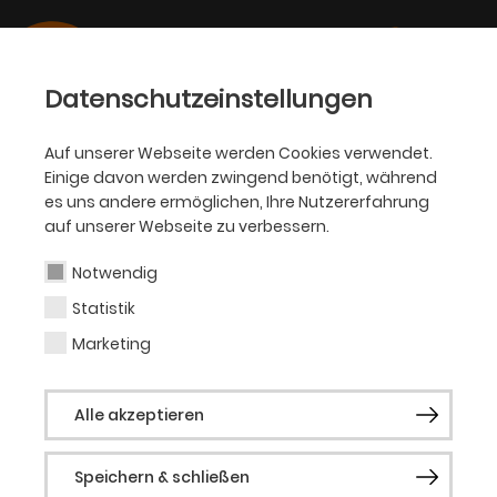
Datenschutzeinstellungen
Auf unserer Webseite werden Cookies verwendet.
Einige davon werden zwingend benötigt, während
OPER
es uns andere ermöglichen, Ihre Nutzererfahrung
auf unserer Webseite zu verbessern.
Hannah Rosa Oellinger
Notwendig
Statistik
Ausstattung (Bühne)
Marketing
Hannah Rosa Oellinger gestaltet Kostüme,
Alle akzeptieren
Bühnen und Filme. Gemeinsam mit
Manfred Rainer hat sie Opern in LKWs
Speichern & schließen
realisiert, auf Tretbooten im Schwimmbad