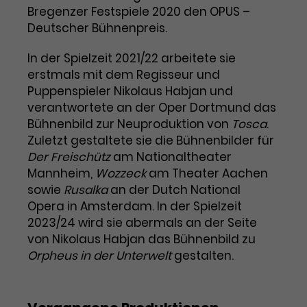
Bregenzer Festspiele 2020 den OPUS –
Laufzeit
1 Tag
Deutscher Bühnenpreis.
Name
Dieses Cookie wird von Google
_gcl_aw
In der Spielzeit 2021/22 arbeitete sie
Analytics installiert. Das Cookie
erstmals mit dem Regisseur und
Anbieter
Google Ads
wird verwendet, um Informationen
Puppenspieler Nikolaus Habjan und
darüber zu speichern, wie
verantwortete an der Oper Dortmund das
Laufzeit
3 Monate
Besucher*innen eine Website
Bühnenbild zur Neuproduktion von
Tosca
.
nutzen, und hilft bei der Erstellung
Zuletzt gestaltete sie die Bühnenbilder für
Dieses Cookie speichert
Zweck
eines Analyseberichts über die
Der Freischütz
am Nationaltheater
Informationen zu Werbeklicks und
Performance der Website. Die
Zweck
dient der Zuordnung von
Mannheim,
Wozzeck
am Theater Aachen
erhobenen Daten umfassen in
Conversions zu Google Ads-
sowie
Rusalka
anonymisierter Form die Anzahl
an der Dutch National
Kampagnen.
der Besuche, die Quelle, aus der sie
Opera in Amsterdam. In der Spielzeit
stammen, und die besuchten
2023/24 wird sie abermals an der Seite
Seiten.
von Nikolaus Habjan das Bühnenbild zu
Orpheus in der Unterwelt
gestalten.
Name
_gcl_dc
Anbieter
Google / DoubleClick
Name
_gat_UA-63561367-1