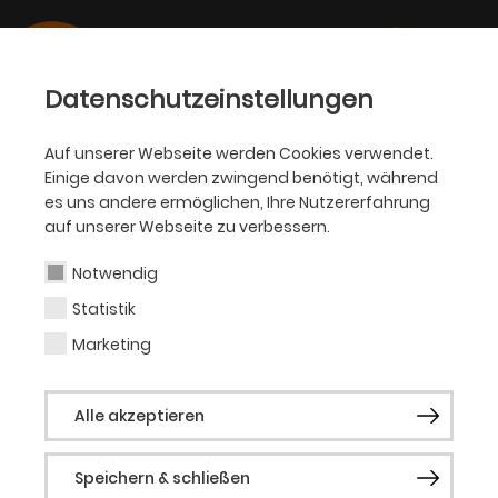
Datenschutzeinstellungen
Auf unserer Webseite werden Cookies verwendet.
Einige davon werden zwingend benötigt, während
OPER
es uns andere ermöglichen, Ihre Nutzererfahrung
auf unserer Webseite zu verbessern.
Heike Vollmer
Notwendig
Statistik
Ausstattung (Bühne)
Marketing
Heike Vollmer stammt aus Niedersachsen
Alle akzeptieren
und lebt in Berlin. Sie studierte an der
Hochschule für bildende Künste Hamburg
Speichern & schließen
Kostüm- und Bühnenbild. Als Assistentin